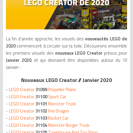
La fin d'année approche, les visuels des
nouveautés LEGO de
2020
commencent à circuler sur la toile. Découvrons ensemble
les premiers visuels des
nouveaux LEGO Creator
prévus pour
Janvier 2020
, et qui devraient être disponibles autour du 10
Janvier :
Nouveaux LEGO Creator // Janvier 2020
-
LEGO Creator
31099
Propeller Plane
-
LEGO Creator
31100
Sport Car
-
LEGO Creator
31101
Monster Truck
-
LEGO Creator
31102
Fire Dragon
-
LEGO Creator
31103
Rocket Car
-
LEGO Creator
31104
Monster Burger Truck
-
LEGO Creator
31105
Townhouse And Toy Shop