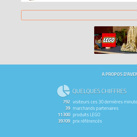
A PROPOS D'AVEN
QUELQUES CHIFFRES
792
visiteurs ces 30 dernières minut
39
marchands partenaires
11300
produits LEGO
39709
prix référencés