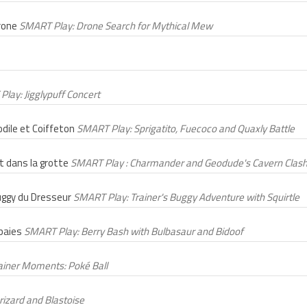
drone
SMART Play: Drone Search for Mythical Mew
lay: Jigglypuff Concert
dile et Coiffeton
SMART Play: Sprigatito, Fuecoco and Quaxly Battle
t dans la grotte
SMART Play : Charmander and Geodude's Cavern Clas
buggy du Dresseur
SMART Play: Trainer's Buggy Adventure with Squirtle
 baies
SMART Play: Berry Bash with Bulbasaur and Bidoof
rainer Moments: Poké Ball
izard and Blastoise