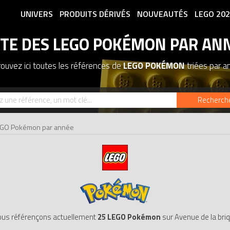
UNIVERS
PRODUITS DÉRIVÉS
NOUVEAUTÉS
LEGO 20
STE DES LEGO POKÉMON PAR AN
ASSOCIATIONS DE FANS
EXPOSITION
ouvez ici toutes les références de
LEGO POKÉMON
triées par 
Recherch
LEGO Pokémon par année
us référençons actuellement
25 LEGO Pokémon
sur Avenue de la bri