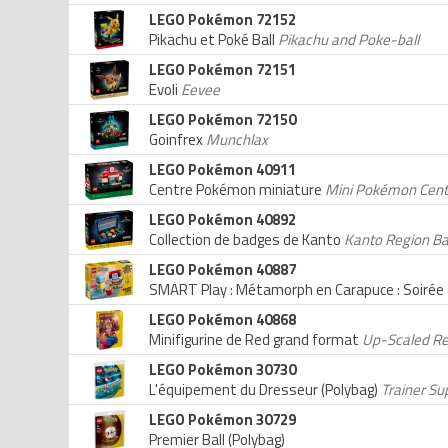
LEGO Pokémon 72152
Pikachu et Poké Ball
Pikachu and Poke-ball
LEGO Pokémon 72151
Evoli
Eevee
LEGO Pokémon 72150
Goinfrex
Munchlax
LEGO Pokémon 40911
Centre Pokémon miniature
Mini Pokémon Cent
LEGO Pokémon 40892
Collection de badges de Kanto
Kanto Region Ba
LEGO Pokémon 40887
SMART Play : Métamorph en Carapuce : Soirée
LEGO Pokémon 40868
Minifigurine de Red grand format
Up-Scaled Re
LEGO Pokémon 30730
L'équipement du Dresseur (Polybag)
Trainer Su
LEGO Pokémon 30729
Premier Ball (Polybag)