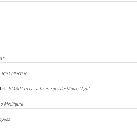
er
dge Collection
 télé
SMART Play: Ditto as Squirtle: Movie Night
d Minifigure
pplies