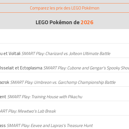
Comparez les prix des LEGO Pokémon
LEGO Pokémon de
2026
u et Voltali
SMART Play: Charizard vs. Jolteon Ultimate Battle
 Osselait et Ectoplasma
SMART Play: Cubone and Gengar's Spooky Sh
hacrok
SMART Play: Umbreon vs. Garchomp Championship Battle
ment
SMART Play: Training House with Pikachu
RT Play: Mewtwo's Lab Break
lass
SMART Play: Eevee and Lapras's Treasure Hunt