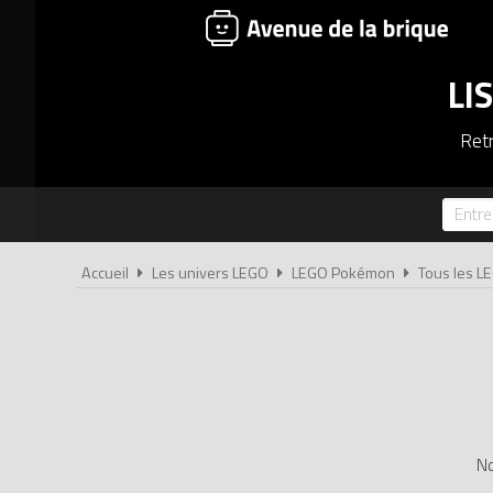
LI
Retr
Accueil
Les univers LEGO
LEGO Pokémon
Tous les 
No