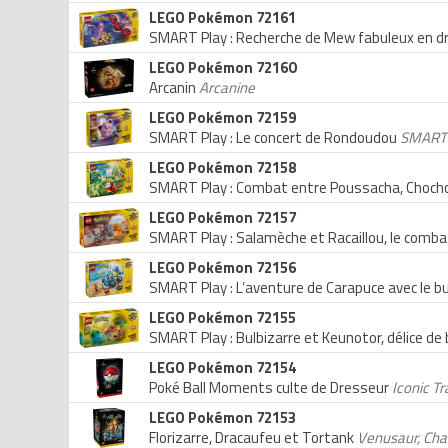
LEGO Pokémon 72161
SMART Play : Recherche de Mew fabuleux en 
LEGO Pokémon 72160
Arcanin
Arcanine
LEGO Pokémon 72159
SMART Play : Le concert de Rondoudou
SMART P
LEGO Pokémon 72158
SMART Play : Combat entre Poussacha, Chocho
LEGO Pokémon 72157
SMART Play : Salamèche et Racaillou, le comba
LEGO Pokémon 72156
SMART Play : L’aventure de Carapuce avec le 
LEGO Pokémon 72155
SMART Play : Bulbizarre et Keunotor, délice de
LEGO Pokémon 72154
Poké Ball Moments culte de Dresseur
Iconic T
LEGO Pokémon 72153
Florizarre, Dracaufeu et Tortank
Venusaur, Char