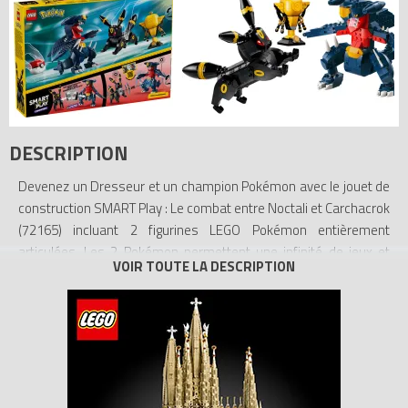
DESCRIPTION
Devenez un Dresseur et un champion Pokémon avec le jouet de
construction SMART Play : Le combat entre Noctali et Carchacrok
(72165) incluant 2 figurines LEGO Pokémon entièrement
articulées. Les 2 Pokémon permettent une infinité de jeux et
s’accompagnent d’une grande Poké Ball et d’un trophée. Les 2
Pokémon intègrent chacun un SMART Tag. Les SMART Briques
incluses dans les sets Tout-en-un (vendus séparément)
donnent vie aux aventures des Dresseurs Pokémon grâce à des
possibilités de jeu interactives et immersives, permettant aux
Pokémon et à d’autres éléments de jeu dotés d’un SMART Tag
de réagir par des sons, des lumières et d’autres effets quand