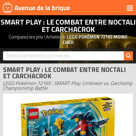
SMART PLAY : LE COMBAT ENTRE NOCTALI
UNIVERS
ET CARCHACROK
PRODUITS DÉRIVÉS
Comparez les prix ! Achetez le
LEGO POKÉMON 72165 MOINS
CHER
NOUVEAUTÉS
LEGO 2026
BONS PLANS
SMART PLAY : LE COMBAT ENTRE NOCTALI
ET CARCHACROK
ACTUALITÉS
LEGO Pokémon 72165 : SMART Play: Umbreon vs. Garchomp
ASSOCIATIONS DE FANS
Championship Battle
EXPOSITIONS LEGO
LEGO LES PLUS CHERS
DERNIERS LEGO AJOUTÉS