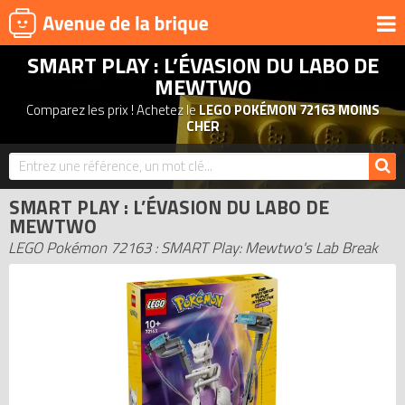
SMART PLAY : L’ÉVASION DU LABO DE
UNIVERS
MEWTWO
PRODUITS DÉRIVÉS
Comparez les prix ! Achetez le
LEGO POKÉMON 72163 MOINS
CHER
NOUVEAUTÉS
LEGO 2026
BONS PLANS
SMART PLAY : L’ÉVASION DU LABO DE
MEWTWO
ACTUALITÉS
LEGO Pokémon 72163 : SMART Play: Mewtwo's Lab Break
ASSOCIATIONS DE FANS
EXPOSITIONS LEGO
LEGO LES PLUS CHERS
DERNIERS LEGO AJOUTÉS