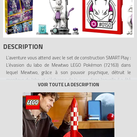
DESCRIPTION
L’aventure vous attend avec le set de construction SMART Play :
L’évasion du labo de Mewtwo LEGO Pokémon (72163) dans
lequel Mewtwo, grâce à son pouvoir psychique, détruit le
moniteur du labo et s’échappe de la cuve dans laquelle il a été
créé.Actionnez la molette de ce set pour ouvrir la cuve et libérer
la figurine de Mewtwo dotée de pattes, mains, tête et queue
articulées. La Master Ball permet au Dresseur d’attraper
n'importe quel Pokémon. Le jouet de construction Mewtwo
intègre un SMART Tag. Les SMART Briques incluses dans les
sets Tout-en-un (vendus séparément) donnent vie aux
aventures des Dresseurs Pokémon avec des possibilités de jeu