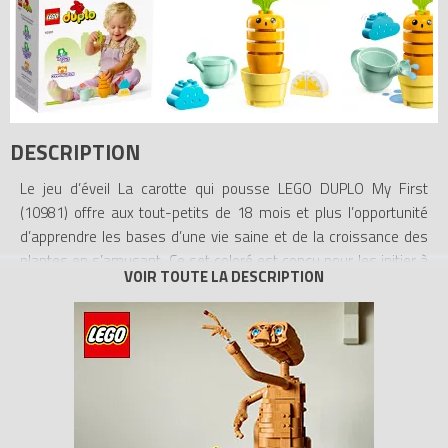
DESCRIPTION
Le jeu d’éveil La carotte qui pousse LEGO DUPLO My First
(10981) offre aux tout-petits de 18 mois et plus l’opportunité
d’apprendre les bases d’une vie saine et de la croissance des
plantes en s’amusant. Ce set coloré est conçu pour les initier à
la vie en autonomie en leur apprenant à prendre soin de la
carotte et à empiler les briques pour la faire pousser. Laissez les
enfants d’âge préscolaire faire la pluie et le beau temps avec les
briques « soleil » et « pluie », pour donner à la plante ce dont elle
a besoin pour croître. Si nécessaire, ils peuvent également lui
donner à boire avec l’arrosoir. À en juger par l’expression de
surprise sur le visage de la carotte, l’eau doit être froide !