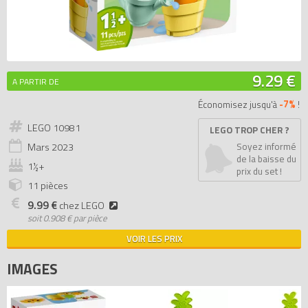
9.29 €
A PARTIR DE
-7%
Économisez jusqu'à
!
LEGO 10981
LEGO TROP CHER ?
Mars
2023
Soyez informé
de la baisse du
1½+
prix du set !
11 pièces
9.99 €
chez LEGO
soit
0.908 € par pièce
VOIR LES PRIX
IMAGES