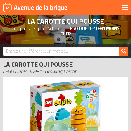
LA CAROTTE QUI POUSSE
UNIVERS
Comparez les prix ! Achetez le
LEGO DUPLO 10981 MOINS
PRODUITS DÉRIVÉS
CHER
NOUVEAUTÉS
LEGO 2026
LA CAROTTE QUI POUSSE
BONS PLANS
LEGO Duplo 10981 : Growing Carrot
ACTUALITÉS
ASSOCIATIONS DE FANS
EXPOSITIONS LEGO
LEGO LES PLUS CHERS
DERNIERS LEGO AJOUTÉS