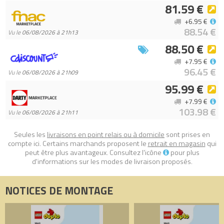
- Qualité constante – Les sets de jeu LEGO DUPLO sont
81.59 €
conformes aux normes industrielles les plus élevées. Ils sont
+6.95 €
faciles à saisir, assembler et séparer par les petites mains, et
88.54 €
Vu le
06/08/2026 à 21h13
cela depuis 1969
88.50 €
- Sécurité assurée – Les briques et les pièces LEGO DUPLO sont
+7.95 €
soumises à des tests de chute, de chaleur, d’écrasement et de
96.45 €
Vu le
06/08/2026 à 21h09
torsion, puis analysées afin de s'assurer qu’elles sont
95.99 €
conformes aux normes de sécurité les plus strictes
+7.99 €
Tous les prix du
LEGO Duplo 10411 Découvrir la culture chinoise
103.98 €
Vu le
06/08/2026 à 21h11
(Learn About Chinese Culture)
sur Avenue de la brique,
comparateur de prix 100% LEGO.
Seules les
livraisons en point relais ou à domicile
sont prises en
compte ici. Certains marchands proposent le
retrait en magasin
qui
Code EAN du LEGO Duplo 10411 : 5702017416960.
peut être plus avantageux. Consultez l'icône
pour plus
d'informations sur les modes de livraison proposés.
NOTICES DE MONTAGE