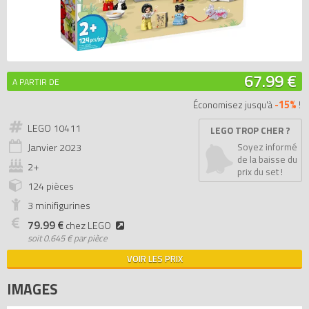
67.99 €
A PARTIR DE
-15%
Économisez jusqu'à
!
LEGO 10411
LEGO TROP CHER ?
Janvier
2023
Soyez informé
de la baisse du
2+
prix du set !
124 pièces
3 minifigurines
79.99 €
chez LEGO
soit
0.645 € par pièce
VOIR LES PRIX
IMAGES