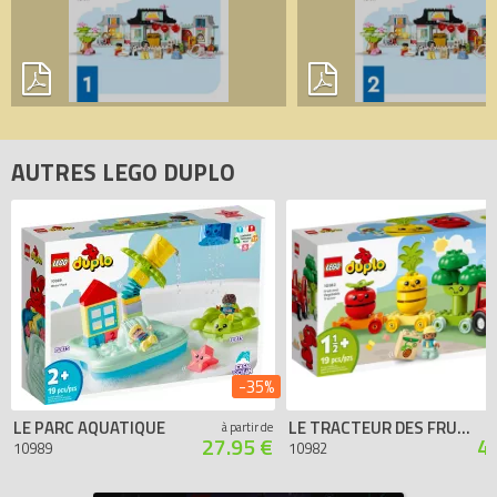
AUTRES LEGO DUPLO
-35%
LE PARC AQUATIQUE
LE TRACTEUR DES FRUITS ET LÉGUMES
à partir de
27.95 €
4
10989
10982