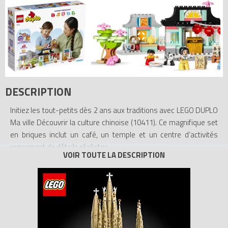
DESCRIPTION
Initiez les tout-petits dès 2 ans aux traditions avec LEGO DUPLO
Ma ville Découvrir la culture chinoise (10411). Ce magnifique set
en briques inclut un café, un temple et un centre d’activités
regorgeant de détails réalistes.
Des jouets éducatifs et ludiques. Les tout-petits ne se
lasseront pas de découvrir les multiples fonctions du set. Les
enfants font connaissance avec leur hôte autour d’une tasse de
thé et de nourriture traditionnelle. Ils vont adorer explorer tous
les jolis détails du set, comme les raviolis chinois à la vapeur,
l’adorable panda avec son bambou et la lanterne lapin