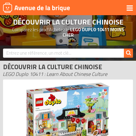
DÉCOUVRIR LA CULTURE CHINOISE
UNIVERS
Comparez les prix ! Achetez le
LEGO DUPLO 10411 MOINS
PRODUITS DÉRIVÉS
CHER
NOUVEAUTÉS
LEGO 2026
DÉCOUVRIR LA CULTURE CHINOISE
BONS PLANS
LEGO Duplo 10411 : Learn About Chinese Culture
ACTUALITÉS
ASSOCIATIONS DE FANS
EXPOSITIONS LEGO
LEGO LES PLUS CHERS
DERNIERS LEGO AJOUTÉS