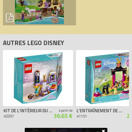
AUTRES LEGO DISNEY
KIT DE L'INTÉRIEUR DU CHÂTEAU
L'ENTRAÎNEMENT DE MULAN
à partir de
36.65 €
2
40307
41151