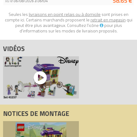
58.65 €
Vu le
06/08/2026 à 06h34
tirée du film et produite par Disney.
- La caravane de Raiponce (sans le cheval) mesure plus de 15
Seules les
livraisons en point relais ou à domicile
sont prises en
compte ici. Certains marchands proposent le
retrait en magasin
qui
cm de haut, 14 cm de long et 9 cm de large.
peut être plus avantageux. Consultez l'icône
pour plus
- La scène de la forêt mesure plus de 4 cm de haut, 6 cm de
d'informations sur les modes de livraison proposés.
large et 4 cm de profondeur.
VIDÉOS
Tous les prix du
LEGO Disney 41157 La caravane de Raiponce
(Rapunzel's Travelling Caravan)
sur Avenue de la brique,
comparateur de prix 100% LEGO.
Code EAN du LEGO Disney 41157 : 5702016111712.
NOTICES DE MONTAGE