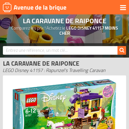
LA CARAVANE DE RAIPONCE
UNIVERS
Comparez les prix ! Achetez le
LEGO DISNEY 41157 MOINS
PRODUITS DÉRIVÉS
CHER
NOUVEAUTÉS
LEGO 2026
LA CARAVANE DE RAIPONCE
BONS PLANS
LEGO Disney 41157 : Rapunzel's Travelling Caravan
ACTUALITÉS
ASSOCIATIONS DE FANS
EXPOSITIONS LEGO
LEGO LES PLUS CHERS
DERNIERS LEGO AJOUTÉS