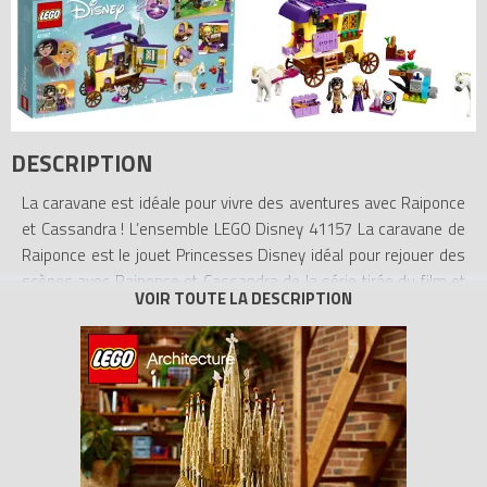
DESCRIPTION
La caravane est idéale pour vivre des aventures avec Raiponce
et Cassandra ! L’ensemble LEGO Disney 41157 La caravane de
Raiponce est le jouet Princesses Disney idéal pour rejouer des
scènes avec Raiponce et Cassandra de la série tirée du film et
produite par Disney. L’ensemble comprend un canapé-lit, un
réchaud, un coffre au trésor, une cible de tir à l'arc et de
nombreux équipements pour leur voyage. Le toit et la paroi
latérale de la caravane peuvent s'ouvrir pour jouer facilement à
l'intérieur. Les sections modulaires de la caravane peuvent être
modulées et combinées pour personnaliser l'espace. Inclut deux
mini-poupées ainsi qu’une figurine de cheval.