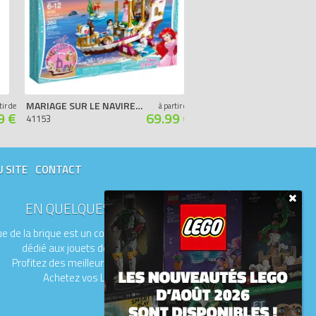
MARIAGE SUR LE NAVIRE ROYAL D'ARIEL
L'ENTRAÎNEMENT DE MULAN
tir de
à partir de
9 €
69.99 €
41153
41151
U SITE
CONTACT
EN QUELQUES MOTS
e de la brique est un comparateur de prix
dédié aux jouets de la marque LEGO.
Profitez des meilleurs prix du moment.
Achetez vos LEGO moins chers.