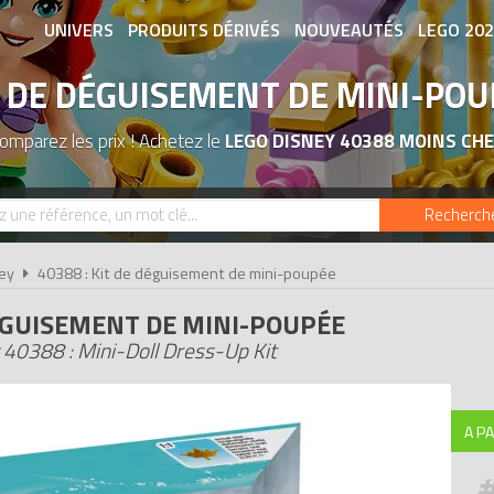
UNIVERS
PRODUITS DÉRIVÉS
NOUVEAUTÉS
LEGO 20
T DE DÉGUISEMENT DE MINI-POU
ASSOCIATIONS DE FANS
EXPOSITION
omparez les prix ! Achetez le
LEGO DISNEY 40388 MOINS CH
Recherch
ey
40388 : Kit de déguisement de mini-poupée
ÉGUISEMENT DE MINI-POUPÉE
40388 : Mini-Doll Dress-Up Kit
A PA