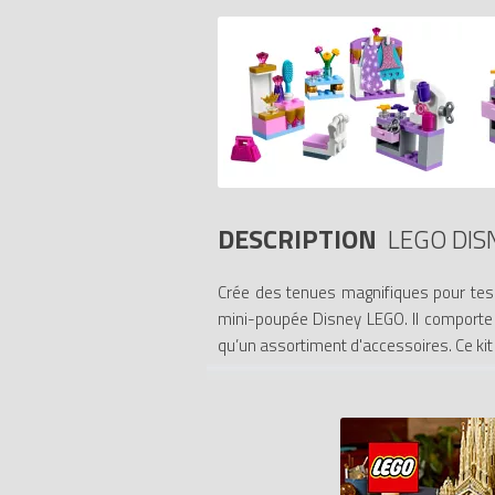
DESCRIPTION
LEGO DIS
Crée des tenues magnifiques pour tes
mini-poupée Disney LEGO. Il comporte u
qu’un assortiment d'accessoires. Ce ki
- Comprend de nombreux petits élément
table de toilette avec une chaise, un p
d'accessoires.
- Le kit idéal pour compléter tes ense