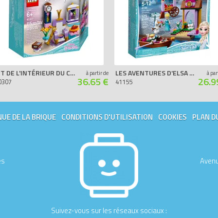
KIT DE L'INTÉRIEUR DU CHÂTEAU
LES AVENTURES D'ELSA AU MARCHÉ
à partir de
à par
36.65 €
26.9
0307
41155
UE DE LA BRIQUE
CONDITIONS D'UTILISATION
COOKIES
PLAN D
es
Avenu
Suivez-vous sur les réseaux sociaux :