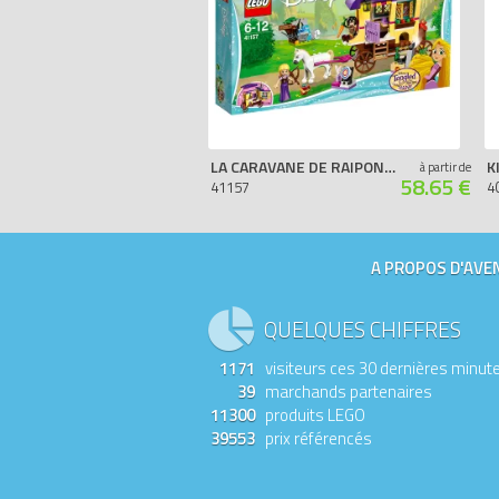
LA CARAVANE DE RAIPONCE
à partir de
58.65 €
41157
4
A PROPOS D'AVEN
QUELQUES CHIFFRES
1171
visiteurs ces 30 dernières minut
39
marchands partenaires
11300
produits LEGO
39553
prix référencés