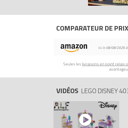
Tous les prix du
LEGO Disney 40388 Kit
LEGO.
Codes EAN du LEGO Disney 40388 : 0
COMPARATEUR DE PRI
Vu le
08/08/2026 à
Seules les
livraisons en point relais 
avantageux
VIDÉOS
LEGO DISNEY 40