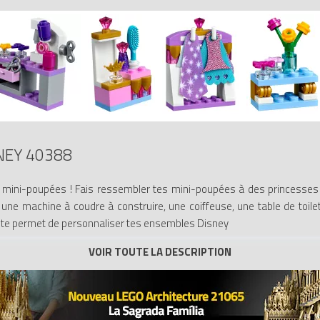
NEY 40388
 mini-poupées ! Fais ressembler tes mini-poupées à des princesses
ne machine à coudre à construire, une coiffeuse, une table de toilet
t te permet de personnaliser tes ensembles Disney
s à construire, y compris un studio de couture avec une machine à c
ortant, 4 capes en tissu, une jupe en tissu pour habiller une mini-poupé
mbles Disney