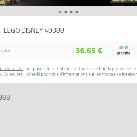
 de déguisement de mini-poupée (Mini-Doll Dress-Up Kit)
sur Avenue 
673419288132, 0673419288132.
X
LEGO DISNEY 40388
36.65 €
 15h31
gratuite
ou à domicile
sont prises en compte ici. Certains marchands proposent le
. Consultez l'icône
pour plus d'informations sur les modes de livraiso
388