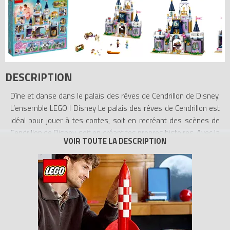
DESCRIPTION
Dîne et danse dans le palais des rêves de Cendrillon de Disney.
L’ensemble LEGO l Disney Le palais des rêves de Cendrillon est
idéal pour jouer à tes contes, soit en recréant des scènes de
Cendrillon de Disney, soit en créant tes propres histoires. Avec la
vaste salle à manger, la chambre, le dressing, la cuisine, la
cheminée et le balcon, il y a tellement de choses à explorer et de
secrets cachés à découvrir dans ce jouet populaire pour les
enfants. Fais preuve de créativité en utilisant la conception
modulaire pour déplacer et échanger facilement des parties
dans le modèle, ou pour réorganiser les pièces du château et les
intégrer avec d'autres jouets LEGO l Disney compatibles pour