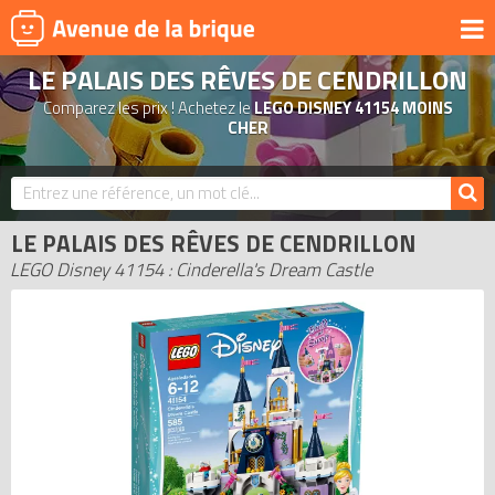
LE PALAIS DES RÊVES DE CENDRILLON
UNIVERS
Comparez les prix ! Achetez le
LEGO DISNEY 41154 MOINS
PRODUITS DÉRIVÉS
CHER
NOUVEAUTÉS
LEGO 2026
LE PALAIS DES RÊVES DE CENDRILLON
BONS PLANS
LEGO Disney 41154 : Cinderella's Dream Castle
ACTUALITÉS
ASSOCIATIONS DE FANS
EXPOSITIONS LEGO
LEGO LES PLUS CHERS
DERNIERS LEGO AJOUTÉS