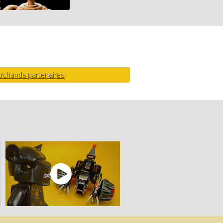
or
archands partenaires
comparateur de prix 100% LEGO.