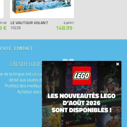
LE VAUTOUR VOLANT
LA FORTERESSE GLACÉE DU M
tir de
à partir de
9 €
148.99 €
70228
70226
U SITE
CONTACT
EN QUELQUES MOTS
e de la brique est un comparateur de prix
dédié aux jouets de la marque LEGO.
Profitez des meilleurs prix du moment.
Achetez vos LEGO moins chers.