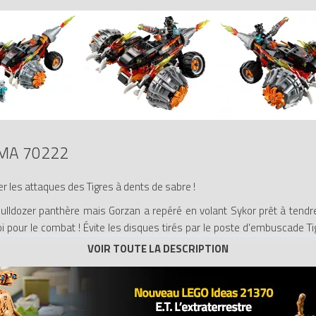
MA 70222
les attaques des Tigres à dents de sabre !
bulldozer panthère mais Gorzan a repéré en volant Sykor prêt à tend
pour le combat ! Évite les disques tirés par le poste d'embuscade T
de Gorzan. Sors les griffes du bulldozer panthère et tire avec les m
omprend 3 figurines avec leurs armes et un accessoire : Tormak, Gorzan e
rend un cockpit, des griffes, des détails Tigre et Panthère, une poign
s et des éléments de feu transparents