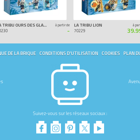
LA TRIBU OURS DES GLACES
LA TRIBU LION
à partir de
à par
-
39.9
0230
70229
UE DE LA BRIQUE
CONDITIONS D'UTILISATION
COOKIES
PLAN D
es
Avenu
Suivez-vous sur les réseaux sociaux :