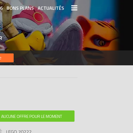
26
BONS PLANS
ACTUALITÉS
S LEGO
LEGO LES PLUS CHERS
R
DERNIERS LEGO AJOUTÉS
e
AUCUNE OFFRE POUR LE MOMENT
LEGO 70222