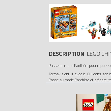
DESCRIPTION
LEGO CHI
Passe en mode Panthère pour repousser 
Tormak s'enfuit avec le CHI dans son 
Passe au mode Panthère et prépare-toi 
aérienne avec le Hamma de feu suprême 
retraite le guerrier à dent de sabre ! C
- Le bulldozer panthère de Tormak comp
au mode Panthère, 4 missiles à ressort