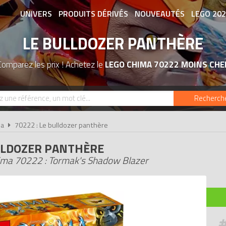
UNIVERS
PRODUITS DÉRIVÉS
NOUVEAUTÉS
LEGO 20
LE BULLDOZER PANTHÈRE
ASSOCIATIONS DE FANS
EXPOSITION
Comparez les prix ! Achetez le
LEGO CHIMA 70222 MOINS CHE
Recherch
ma
70222 : Le bulldozer panthère
LLDOZER PANTHÈRE
ma 70222 : Tormak's Shadow Blazer