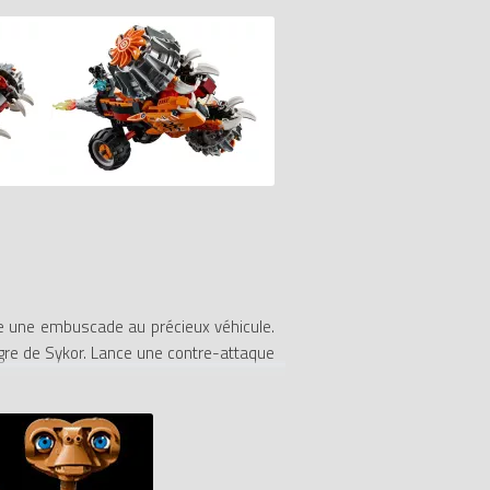
re une embuscade au précieux véhicule.
igre de Sykor. Lance une contre-attaque
issiles à ressorts pour faire battre en
t Sykor.
ée qui tourne pour passer du mode Tigre