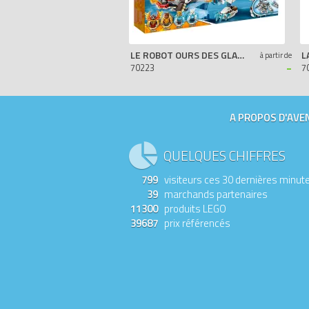
LE ROBOT OURS DES GLACES
à partir de
-
70223
7
A PROPOS D'AVEN
QUELQUES CHIFFRES
799
visiteurs ces 30 dernières minut
39
marchands partenaires
11300
produits LEGO
39687
prix référencés