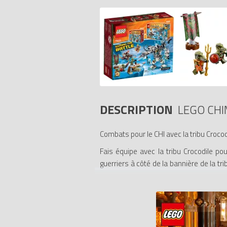
DESCRIPTION
LEGO CHI
Combats pour le CHI avec la tribu Crocodi
Fais équipe avec la tribu Crocodile po
guerriers à côté de la bannière de la tri
des attaques ennemies derrière les pie
avec leurs armes et leurs accessoires : 
- Comprend une bannière de la tribu Cr
- Les armes incluent le Trident de Feu 