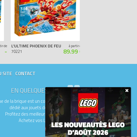
L'ULTIME PHOENIX DE FEU
LE BULLDOZER PANTHÈR
tir de
à partir de
-
89.99 €
70221
70222
U SITE
CONTACT
EN QUELQUES MOTS
e de la brique est un comparateur de prix
dédié aux jouets de la marque LEGO.
Profitez des meilleurs prix du moment.
Achetez vos LEGO moins chers.