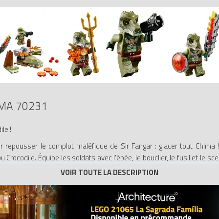
MA 70231
le !
ur repousser le complot maléfique de Sir Fangar : glacer tout Chima !
bu Crocodile. Équipe les soldats avec l'épée, le bouclier, le fusil et le 
ds du croco et ajoute du mordant à tes batailles avec le lanceur de di
Le Général Crokenburg et 2 guerriers Crocodiles.
oco, un lanceur de disques des marais, des éléments de feu transparent
du Général Crokenburg, une épée d'argent Vengblazer et un fusil de Feu