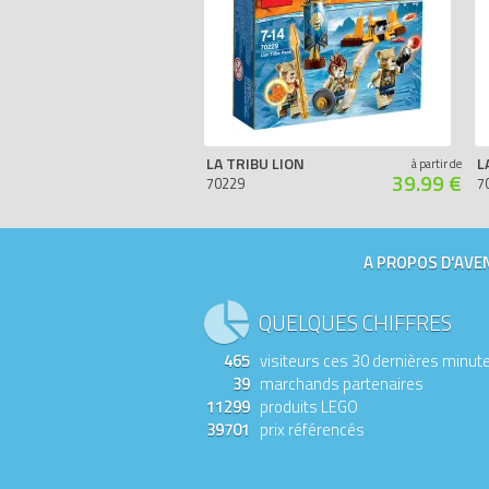
LA TRIBU LION
à partir de
39.99 €
70229
7
A PROPOS D'AVEN
QUELQUES CHIFFRES
465
visiteurs ces 30 dernières minut
39
marchands partenaires
11299
produits LEGO
39701
prix référencés