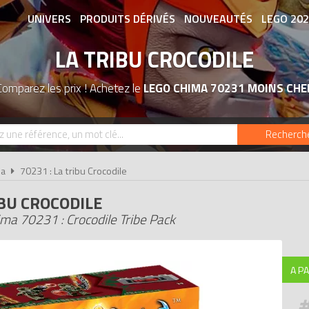
UNIVERS
PRODUITS DÉRIVÉS
NOUVEAUTÉS
LEGO 20
LA TRIBU CROCODILE
ASSOCIATIONS DE FANS
EXPOSITION
Comparez les prix ! Achetez le
LEGO CHIMA 70231 MOINS CHE
Recherch
ma
70231 : La tribu Crocodile
IBU CROCODILE
ma 70231 : Crocodile Tribe Pack
A PA