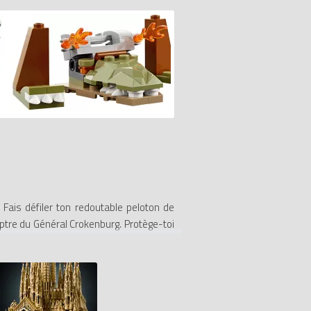
 Fais défiler ton redoutable peloton de
sceptre du Général Crokenburg. Protège-toi
sques des marais ! Comprend 3 figurines
s et 2 pieds Croco