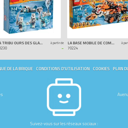
LA TRIBU OURS DES GLACES
LA BASE MOBILE DE COMBAT
à partir de
à par
-
0230
70224
UE DE LA BRIQUE
CONDITIONS D'UTILISATION
COOKIES
PLAN D
es
Avenu
Suivez-vous sur les réseaux sociaux :