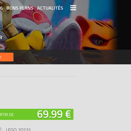
26
BONS PLANS
ACTUALITÉS
S LEGO
LEGO LES PLUS CHERS
R
DERNIERS LEGO AJOUTÉS
e
69.99 €
RTIR DE
LEGO 70231