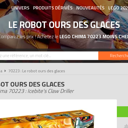
UNIVERS
PRODUITS DÉRIVÉS
NOUVEAUTÉS
LEGO 20
LE ROBOT OURS DES GLACES
ASSOCIATIONS DE FANS
EXPOSITION
Comparez les prix ! Achetez le
LEGO CHIMA 70223 MOINS CHE
Recherch
ma
70223 : Le robot ours des glaces
BOT OURS DES GLACES
a 70223 : Icebite's Claw Driller