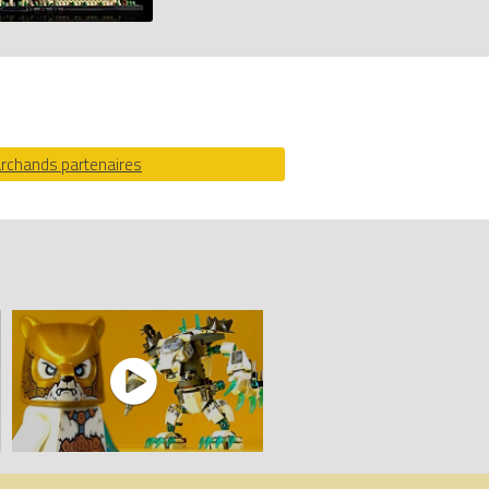
ssiles
zfyre de Bulkar
archands partenaires
mparateur de prix 100% LEGO.