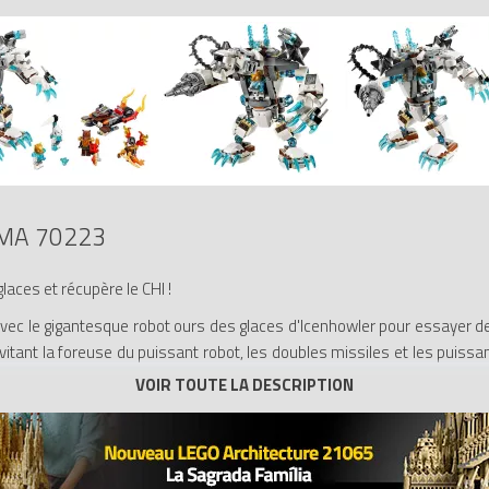
MA 70223
laces et récupère le CHI !
ec le gigantesque robot ours des glaces d'Icenhowler pour essayer de vol
vitant la foreuse du puissant robot, les doubles missiles et les puiss
on harnais de feu. Et attention : Icepaw pourrait se lancer dans le 
rend 4 figurines avec leurs armes et leurs accessoires : Icebite, Icepa
comprend des mâchoires qui s'ouvrent, des bras mobiles avec une fo
rotatif dynamique, un cockpit, un point d'attache pour épaule pour le