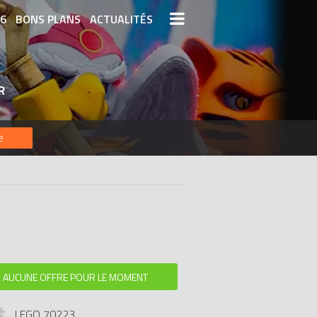
26
BONS PLANS
ACTUALITÉS
S LEGO
LEGO LES PLUS CHERS
R
DERNIERS LEGO AJOUTÉS
e
AUCUNE OFFRE POUR LE MOMENT
LEGO 70223