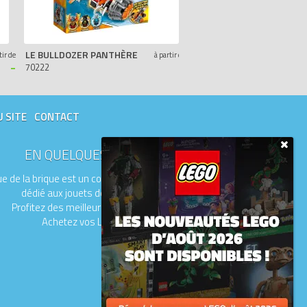
LE BULLDOZER PANTHÈRE
LA BASE MOBILE DE COMBAT
tir de
à partir de
-
-
70222
70224
U SITE
CONTACT
EN QUELQUES MOTS
e de la brique est un comparateur de prix
dédié aux jouets de la marque LEGO.
Profitez des meilleurs prix du moment.
Achetez vos LEGO moins chers.