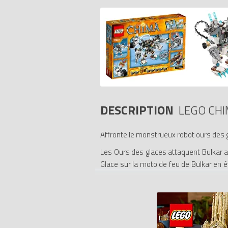
DESCRIPTION
LEGO CHI
Affronte le monstrueux robot ours des g
Les Ours des glaces attaquent Bulkar av
Glace sur la moto de feu de Bulkar en é
Glaces depuis les airs avec Razar et s
amovible du robot ours des glaces ! Comp
- Le robot ours des glaces d'Icebite 
missiles sur le bras gauche, un torse 