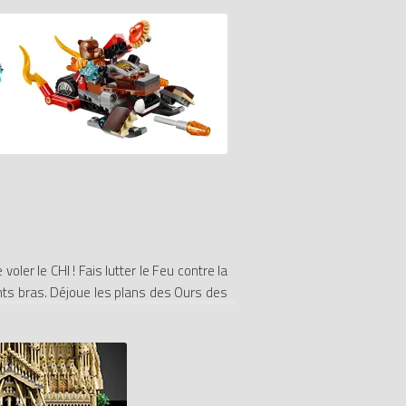
er le CHI ! Fais lutter le Feu contre la
ants bras. Déjoue les plans des Ours des
combat à tout moment sur la moto de feu
w, Razar et Bulkar.
reuse sur le bras droit et des doubles
 Supa Snowka d'Icebite, des pinces bleu