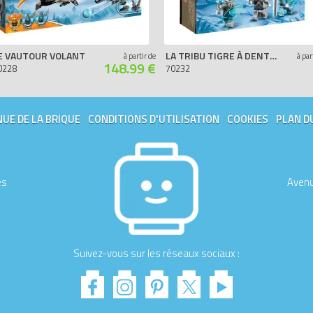
E VAUTOUR VOLANT
LA TRIBU TIGRE À DENTS DE SABRE
à partir de
à par
148.99 €
0228
70232
UE DE LA BRIQUE
CONDITIONS D'UTILISATION
COOKIES
PLAN D
es
Avenu
Suivez-vous sur les réseaux sociaux :