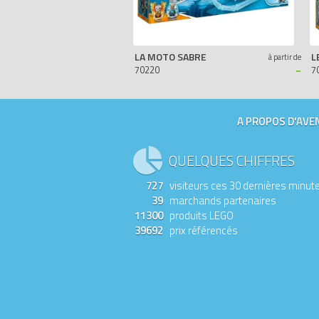
LA MOTO SABRE
L
à partir de
-
70220
7
A PROPOS D'AVEN
QUELQUES CHIFFRES
727
visiteurs ces 30 dernières minut
39
marchands partenaires
11300
produits LEGO
39692
prix référencés