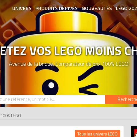
UNIVERS
PRODUITS DÉRIVÉS
NOUVEAUTÉS
LEGO 20
ASSOCIATIONS DE FANS
EXPOSITION
ETEZ VOS LEGO MOINS C
Avenue de la brique, Comparateur de prix 100% LEGO
Recherch
x 100% LEGO
Tous les univers LEGO