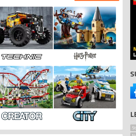
LEGO Technic
LEGO Harry Potter
S
L
LEGO Creator
LEGO City
St
Ni