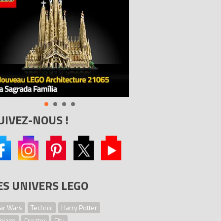
UIVEZ-NOUS !
ES UNIVERS LEGO
ar Wars
Technic
Harry Potter
njago
Creator
City