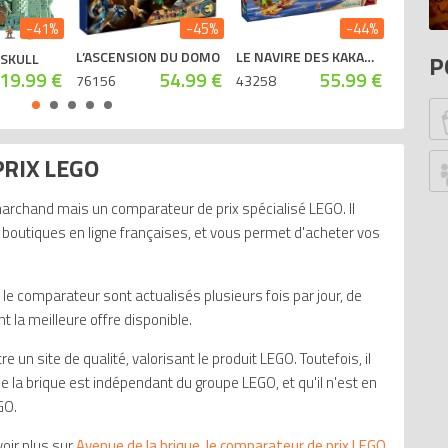
P
-41%
-45%
-44%
At
L’ASCENSION DU DOMO
LE NAVIRE DES KAKAMORA
YSKULL
P
He
19.99 €
54.99 €
55.99 €
76156
43258
71497
Ca
Br
P
RIX LEGO
G
Ju
marchand mais un comparateur de prix spécialisé LEGO. Il
Z
s boutiques en ligne françaises, et vous permet d'acheter vos
P
An
le comparateur sont actualisés plusieurs fois par jour, de
G
la meilleure offre disponible.
B
S
 un site de qualité, valorisant le produit LEGO. Toutefois, il
 la brique est indépendant du groupe LEGO, et qu'il n'est en
W
GO.
W
Ed
oir plus sur
Avenue de la brique, le comparateur de prix LEGO
.