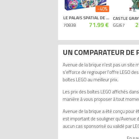
-40%
LE PALAIS SPATIAL DE LA REINE AUX MILLE VISAGES
CASTLE GRA
71.99 €
2
70838
GGJ67
UN COMPARATEUR DE P
Avenue de la brique n'est pas un site 
s'efforce de regrouper l'offre LEGO de
boîtes LEGO au meilleur prix.
Les prix des boîtes LEGO affichés dans 
manière à vous proposer à tout moment 
Avenue de la brique a été conçu pour être
est important de souligner qu'Avenue de
aucun cas sponsorisé ou validé par LE
En sav