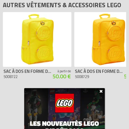
0757894515225.
AUTRES VÊTEMENTS & ACCESSOIRES LEGO
SAC À DOS EN FORME DE BRIQUE – JAUNE
SAC À DOS EN FORME DE BRIQUE – ORANGE
à partir de
50.00 €
5
5008722
5008729