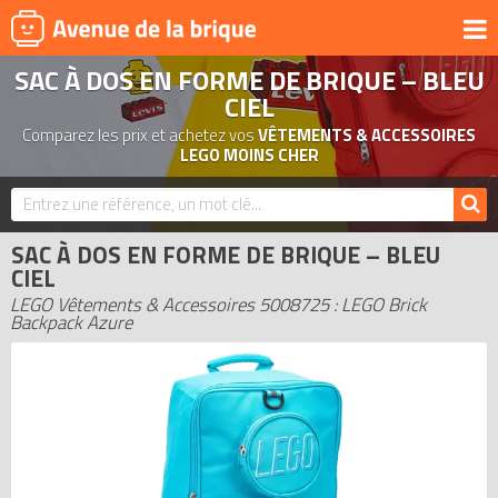
SAC À DOS EN FORME DE BRIQUE – BLEU
UNIVERS
CIEL
PRODUITS DÉRIVÉS
Comparez les prix et achetez vos
VÊTEMENTS & ACCESSOIRES
LEGO MOINS CHER
NOUVEAUTÉS
LEGO 2026
BONS PLANS
SAC À DOS EN FORME DE BRIQUE – BLEU
CIEL
ACTUALITÉS
LEGO Vêtements & Accessoires 5008725 : LEGO Brick
ASSOCIATIONS DE FANS
Backpack Azure
EXPOSITIONS LEGO
LEGO LES PLUS CHERS
DERNIERS LEGO AJOUTÉS