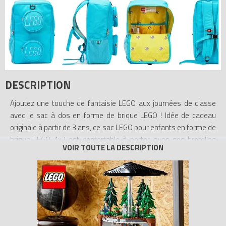
DESCRIPTION
Ajoutez une touche de fantaisie LEGO aux journées de classe
avec le sac à dos en forme de brique LEGO ! Idée de cadeau
originale à partir de 3 ans, ce sac LEGO pour enfants en forme de
brique LEGO 1x2 est confortable à porter, avec ses bretelles
rembourrées et réglables et sa sangle de poitrine. Il présente 2
poches en forme de tenons LEGO, une poche filet, des éléments
réfléchissants ainsi qu’une poche à l’intérieur du compartiment
principal, pour glisser un ordinateur portable. Combinez-le avec
un sac-repas en forme de brique LEGO assorti ou contrastant
(vendu séparément, disponible dans une gamme de coloris), qui
peut être fixé sur la boucle.