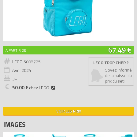
67.49 €
A PARTIR DE
LEGO 5008725
LEGO TROP CHER ?
Avril
2024
Soyez informé
de la baisse du
3+
prix du set !
50.00 €
chez LEGO
VOIR LES PRIX
IMAGES