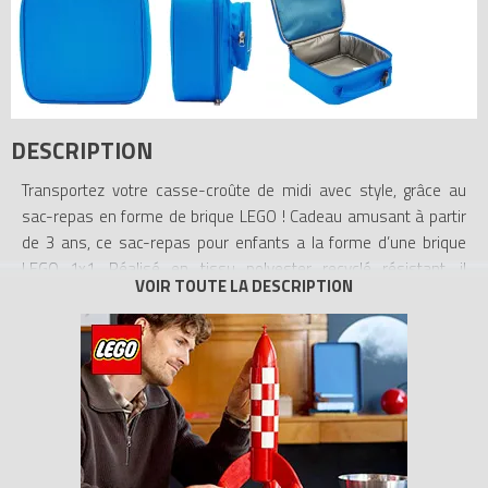
DESCRIPTION
Transportez votre casse-croûte de midi avec style, grâce au
sac-repas en forme de brique LEGO ! Cadeau amusant à partir
de 3 ans, ce sac-repas pour enfants a la forme d’une brique
LEGO 1x1. Réalisé en tissu polyester recyclé résistant, il
présente un compartiment principal isotherme facile à nettoyer
qui conservera les aliments et les boissons au frais pendant
des heures. À l’intérieur, une poche en filet peut contenir des
blocs réfrigérants, des serviettes ou des ustensiles. À
l’extérieur, une poche à fermeture à glissière en forme de tenon
LEGO accueillera les en-cas. Une poignée rembourrée dotée
d’une boucle permet de l’attacher sur un sac à dos. Disponible
dans une gamme de coloris.