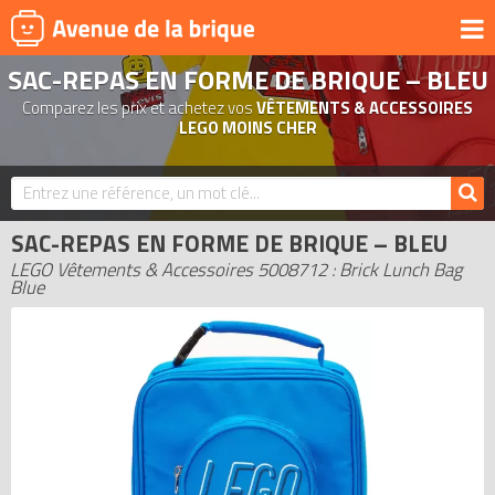
SAC-REPAS EN FORME DE BRIQUE – BLEU
UNIVERS
Comparez les prix et achetez vos
VÊTEMENTS & ACCESSOIRES
PRODUITS DÉRIVÉS
LEGO MOINS CHER
NOUVEAUTÉS
LEGO 2026
SAC-REPAS EN FORME DE BRIQUE – BLEU
BONS PLANS
LEGO Vêtements & Accessoires 5008712 : Brick Lunch Bag
ACTUALITÉS
Blue
ASSOCIATIONS DE FANS
EXPOSITIONS LEGO
LEGO LES PLUS CHERS
DERNIERS LEGO AJOUTÉS