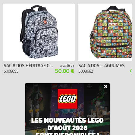
SAC À DOS HÉRITAGE CLASSIQUE – MINIFIGURINES À COLORIER
SAC À DOS – AGRUMES
à partir de
50.00 €
4
5008695
5008682