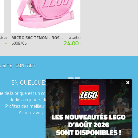
MICRO SAC TENON - ROSE PÂLE
PORTEFEUILLE BRIQUES
tir de
à partir de
-
24.00 €
5008705
5008738
U SITE
CONTACT
EN QUELQUES MOTS
e de la brique est un comparateur de prix
dédié aux jouets de la marque LEGO.
Profitez des meilleurs prix du moment.
Achetez vos LEGO moins chers.