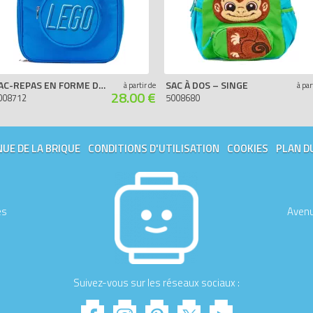
SAC-REPAS EN FORME DE BRIQUE – BLEU
SAC À DOS – SINGE
à partir de
à par
28.00 €
008712
5008680
UE DE LA BRIQUE
CONDITIONS D'UTILISATION
COOKIES
PLAN D
es
Avenu
Suivez-vous sur les réseaux sociaux :