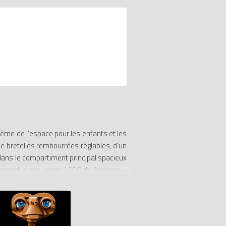
hème de l’espace pour les enfants et les
de bretelles rembourrées réglables, d’un
dans le compartiment principal spacieux
alement le sac-repas LEGO de l’espace –
me s’orne de motifs représentant des
une poche latérale en filet
s rembourrées réglables, d’une sangle de