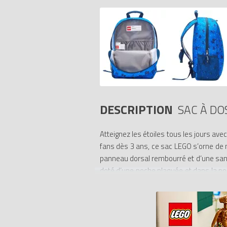
DESCRIPTION
SAC À DO
Atteignez les étoiles tous les jours av
fans dès 3 ans, ce sac LEGO s’orne de m
panneau dorsal rembourré et d’une sang
doté d’une poche plaquée et dans la po
Astronome assorti (vendu séparément)
- Sac LEGO pour les fans qui aiment
constellations dans le style LEGO. Il pr
- Robustesse et confort – Ce sac à dos 