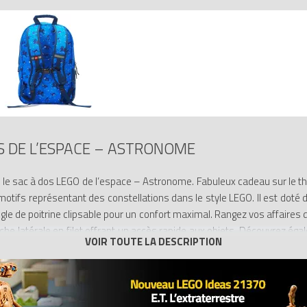
S DE L’ESPACE – ASTRONOME
ec le sac à dos LEGO de l’espace – Astronome. Fabuleux cadeau sur le t
otifs représentant des constellations dans le style LEGO. Il est doté 
le de poitrine clipsable pour un confort maximal. Rangez vos affaires 
che latérale en filet offrant un accès rapide aux objets. Découvrez ég
.
 observer les étoiles – Le sac à dos LEGO de l’espace – Astrono
ésente un compartiment principal zippé avec une poche plaquée ainsi qu’
imperméable et léger est réalisé en tissu RPET et est doté de bretelle