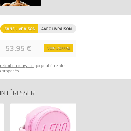
sac à dos mesure plus de 40 cm de haut,
SANS LIVRAISON
AVEC LIVRAISON
ck Stargazer)
sur Avenue de la brique,
53.95 €
VOIR L'OFFRE
retrait en magasin
qui peut être plus
n proposés.
 INTÉRESSER