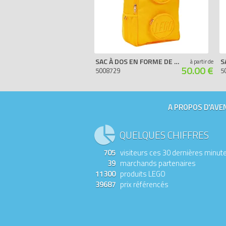
SAC À DOS EN FORME DE BRIQUE – ORANGE
à partir de
50.00 €
5008729
5
A PROPOS D'AVEN
QUELQUES CHIFFRES
705
visiteurs ces 30 dernières minut
39
marchands partenaires
11300
produits LEGO
39687
prix référencés