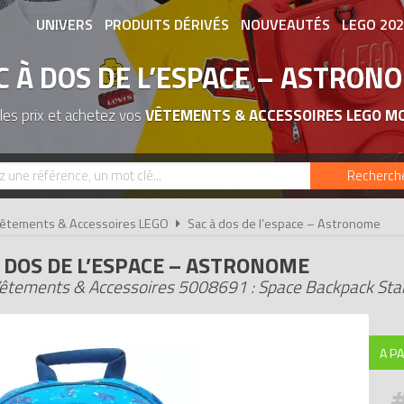
UNIVERS
PRODUITS DÉRIVÉS
NOUVEAUTÉS
LEGO 20
C À DOS DE L’ESPACE – ASTRON
ASSOCIATIONS DE FANS
EXPOSITION
es prix et achetez vos
VÊTEMENTS & ACCESSOIRES LEGO M
Recherch
êtements & Accessoires LEGO
Sac à dos de l’espace – Astronome
À DOS DE L’ESPACE – ASTRONOME
êtements & Accessoires 5008691 : Space Backpack Sta
A PA