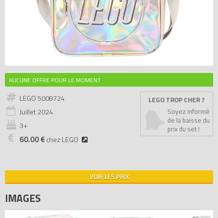
AUCUNE OFFRE POUR LE MOMENT
LEGO 5008724
LEGO TROP CHER ?
Juillet
2024
Soyez informé
de la baisse du
3+
prix du set !
60.00 €
chez LEGO
VOIR LES PRIX
IMAGES