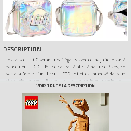
DESCRIPTION
Les fans de LEGO seront très élégants avec ce magnifique sac à
bandoulière LEGO ! Idée de cadeau à offrir à partir de 3 ans, ce
sac a la forme d’une brique LEGO 1x1 et est proposé dans un
style holographique ultra brillant. Le compartiment principal est
fermé par un zip YKK argenté et offre un généreux espace dans
lequel les enfants glisseront leurs effets indispensables. Sur le
devant se trouve une poche en forme de tenon, également
zippée. La bandoulière réglable de ce sac a une longueur
maximale de 66 cm. Les enfants peuvent ainsi le porter
confortablement et le garder tout près d’eux.