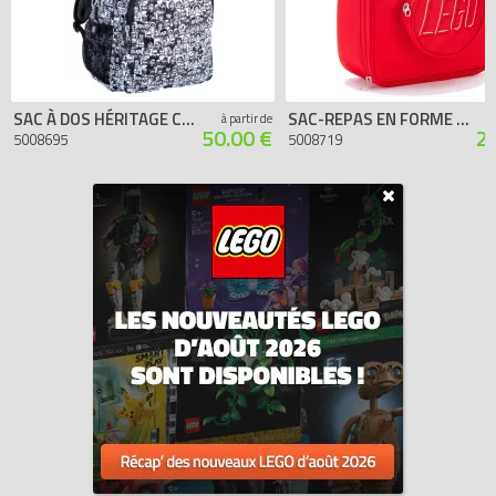
SAC À DOS HÉRITAGE CLASSIQUE – MINIFIGURINES À COLORIER
SAC-REPAS EN FORME DE BRIQUE - ROUGE
à partir de
50.00 €
2
5008695
5008719