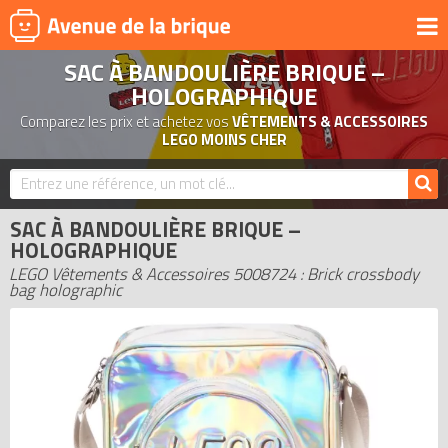
SAC À BANDOULIÈRE BRIQUE –
UNIVERS
HOLOGRAPHIQUE
PRODUITS DÉRIVÉS
Comparez les prix et achetez vos
VÊTEMENTS & ACCESSOIRES
LEGO MOINS CHER
NOUVEAUTÉS
LEGO 2026
BONS PLANS
SAC À BANDOULIÈRE BRIQUE –
HOLOGRAPHIQUE
ACTUALITÉS
LEGO Vêtements & Accessoires 5008724 : Brick crossbody
ASSOCIATIONS DE FANS
bag holographic
EXPOSITIONS LEGO
LEGO LES PLUS CHERS
DERNIERS LEGO AJOUTÉS