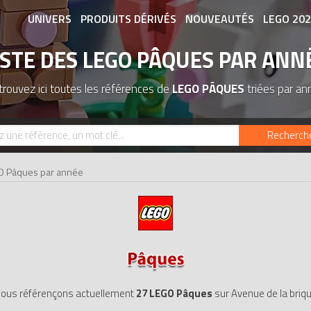
UNIVERS
PRODUITS DÉRIVÉS
NOUVEAUTÉS
LEGO 20
ISTE DES LEGO PÂQUES PAR ANN
ASSOCIATIONS DE FANS
EXPOSITION
rouvez ici toutes les références de
LEGO PÂQUES
triées par an
Recherch
O Pâques par année
ous référençons actuellement
27 LEGO Pâques
sur Avenue de la briq