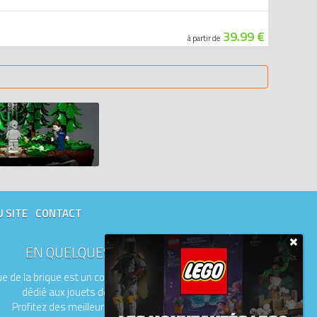
39.99 €
à partir de
U SITE
CONTACT
EN QUELQUES MOTS
e de la brique est un comparateur de prix
dédié aux jouets de la marque LEGO.
Profitez des meilleurs prix du moment.