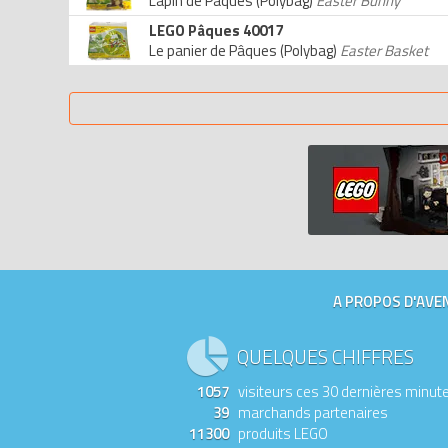
Lapin de Pâques (Polybag)
Easter Bunny
LEGO Pâques 40017
Le panier de Pâques (Polybag)
Easter Basket
A PROPOS D'AVEN
QUELQUES CHIFFRES
1057
visiteurs ces 30 dernières minut
39
marchands partenaires
11300
produits LEGO