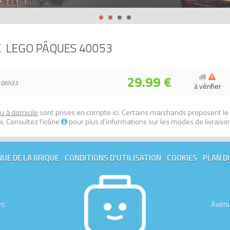
lapin de Pâques et son panier (Easter Bunny with Basket)
sur Avenue 
673419183772, 0673419183772.
X
LEGO PÂQUES 40053
29.99 €
 06h33
à vérifier
ou à domicile
sont prises en compte ici. Certains marchands proposent le
. Consultez l'icône
pour plus d'informations sur les modes de livraiso
UE DE LA BRIQUE
CONDITIONS D'UTILISATION
COOKIES
PLAN D
es
Avenu