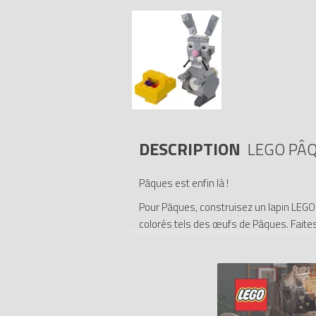
DESCRIPTION
LEGO PÂ
Pâques est enfin là !
Pour Pâques, construisez un lapin LEGO 
colorés tels des œufs de Pâques. Faite
- Comprend un panier, des tenons LEGO
- Faites bouger les oreilles et les moust
- Attachez le panier en briques LEGO aux
- Un formidable complément pour votre