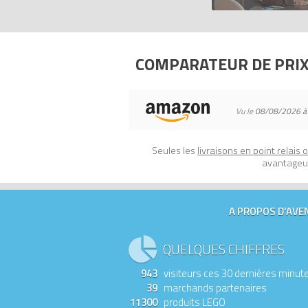
Tous les prix du
LEGO Pâques 40053 Le 
LEGO.
Codes EAN du LEGO Pâques 40053 : 0
COMPARATEUR DE PRI
Vu le
08/08/2026 à
Seules les
livraisons en point relais 
avantageux
A PROPOS D'AVEN
QUELQUES CHIFFRES
943
visiteurs ces 30 dernières minut
39
marchands partenaires
11300
produits LEGO