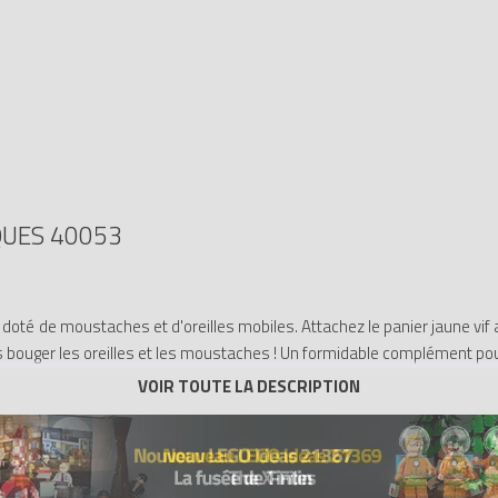
QUES 40053
doté de moustaches et d'oreilles mobiles. Attachez le panier jaune vif 
s bouger les oreilles et les moustaches ! Un formidable complément pou
 en forme d'œufs de Pâques, des oreilles et des moustaches mobiles
aches du lapin !
 pattes du lapin !
 panier de Pâques !