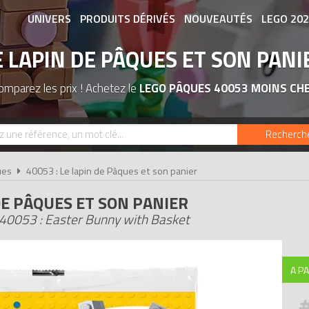
UNIVERS
PRODUITS DÉRIVÉS
NOUVEAUTÉS
LEGO 20
E LAPIN DE PÂQUES ET SON PANI
ASSOCIATIONS DE FANS
EXPOSITION
omparez les prix ! Achetez le
LEGO PÂQUES 40053 MOINS CH
Recherch
ues
40053 : Le lapin de Pâques et son panier
DE PÂQUES ET SON PANIER
0053 : Easter Bunny with Basket
A PA