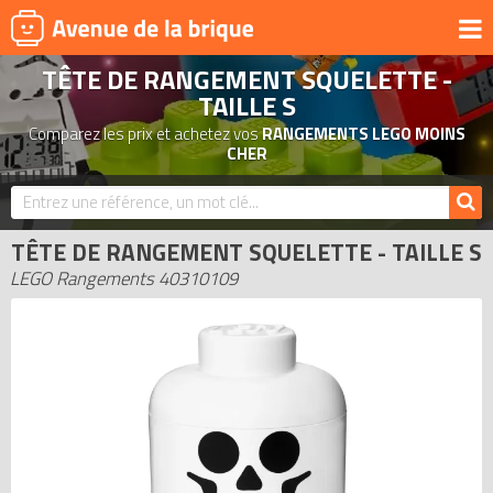
TÊTE DE RANGEMENT SQUELETTE -
UNIVERS
TAILLE S
PRODUITS DÉRIVÉS
Comparez les prix et achetez vos
RANGEMENTS LEGO MOINS
CHER
NOUVEAUTÉS
LEGO 2026
BONS PLANS
TÊTE DE RANGEMENT SQUELETTE - TAILLE S
LEGO Rangements 40310109
ACTUALITÉS
ASSOCIATIONS DE FANS
EXPOSITIONS LEGO
LEGO LES PLUS CHERS
DERNIERS LEGO AJOUTÉS