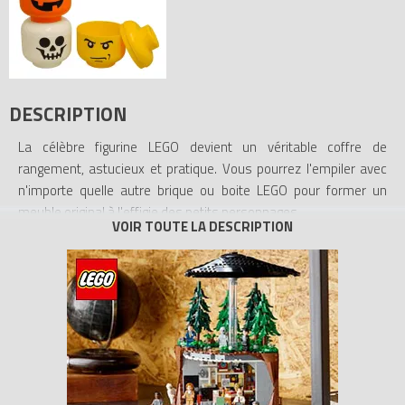
DESCRIPTION
La célèbre figurine LEGO devient un véritable coffre de
rangement, astucieux et pratique. Vous pourrez l'empiler avec
n'importe quelle autre brique ou boite LEGO pour former un
meuble original à l'effigie des petits personnages.
Cette tête de rangement LEGO en plastique à l'effigie d'un
squelette peut servir d'objet déco pour décorer votre intérieur à
l'occasion de la fête d'Halloween... Malin ! Elle peut également
servir de cachette à bonbons pour vos petits monstres !
- Dimensions: 19,5 x 16 x 16 cm
- Ce produit est fabriqué en polypropylène (PP) et il est garanti
sans bisphénol (BPA) et sans phtalates.