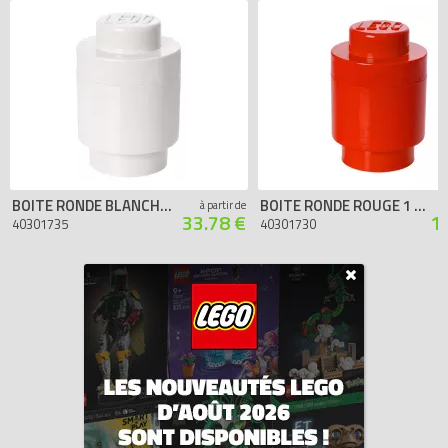
BOITE RONDE BLANCHE 1 PLOT
BOITE RONDE ROUGE 1 PLOT
à partir de
33.78 €
1
40301735
40301730