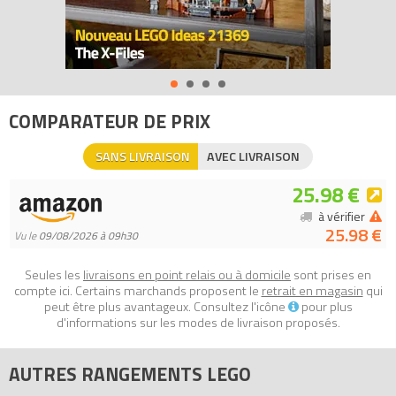
Tous les prix du
LEGO Rangements 40310109 Tête de
rangement Squelette - Taille S ()
sur Avenue de la brique,
comparateur de prix 100% LEGO.
Codes EAN du LEGO Rangements 40310109 : 5701922403157,
3000000180204.
COMPARATEUR DE PRIX
SANS LIVRAISON
AVEC LIVRAISON
25.98 €
à vérifier
25.98 €
Vu le
09/08/2026 à 09h30
Seules les
livraisons en point relais ou à domicile
sont prises en
compte ici. Certains marchands proposent le
retrait en magasin
qui
peut être plus avantageux. Consultez l'icône
pour plus
d'informations sur les modes de livraison proposés.
AUTRES RANGEMENTS LEGO