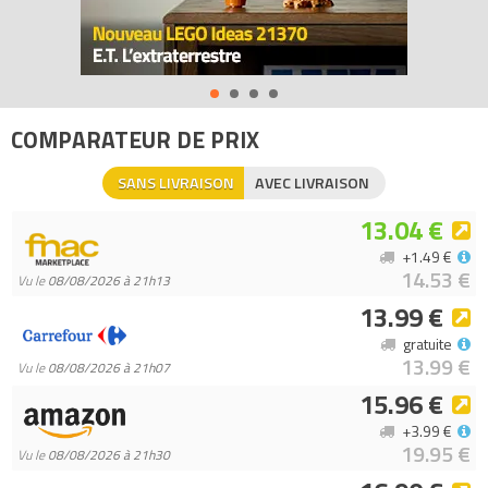
Codes EAN du LEGO Rangements 40301730 : 5706773403004,
5711938000011, 3000000179994.
COMPARATEUR DE PRIX
SANS LIVRAISON
AVEC LIVRAISON
13.04 €
+1.49 €
14.53 €
Vu le
08/08/2026 à 21h13
13.99 €
gratuite
13.99 €
Vu le
08/08/2026 à 21h07
15.96 €
+3.99 €
19.95 €
Vu le
08/08/2026 à 21h30