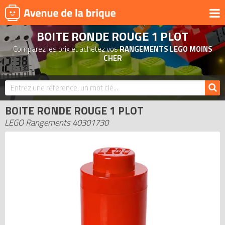
BOITE RONDE ROUGE 1 PLOT
UNIVERS
Comparez les prix et achetez vos
RANGEMENTS LEGO MOINS
PRODUITS DÉRIVÉS
CHER
NOUVEAUTÉS
LEGO 2026
BOITE RONDE ROUGE 1 PLOT
BONS PLANS
LEGO Rangements 40301730
ACTUALITÉS
ASSOCIATIONS DE FANS
EXPOSITIONS LEGO
LEGO LES PLUS CHERS
DERNIERS LEGO AJOUTÉS