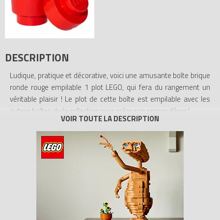
DESCRIPTION
Ludique, pratique et décorative, voici une amusante boîte brique
ronde rouge empilable 1 plot LEGO, qui fera du rangement un
véritable plaisir ! Le plot de cette boîte est empilable avec les
autres boîtes de la collection pour créer son propre décor !
- Pratique : rangement empilable
- Objet décoratif original
- Matériaux : Polypropylène (PP), garanti sans bisphénol (BPA)
- Dimensions : Ø12.5 x 18 cm
- Poids : 0.288 Kg
Tous les prix du
LEGO Rangements 40301730 Boite ronde rouge
1 plot ()
sur Avenue de la brique, comparateur de prix 100% LEGO.