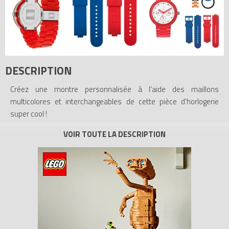
DESCRIPTION
Créez une montre personnalisée à l'aide des maillons
multicolores et interchangeables de cette pièce d'horlogerie
super cool !
C'est l'heure de construire !
Ne ratez plus jamais un rendez-vous grâce à cette montre
unique et créative ! Le système de montre LEGO allie créativité,
couleur et mode pour obtenir une pièce d'horlogerie vraiment
unique. Le système de lunette, le bracelet et les maillons
interchangeables de cette collection vous permettent de
construire votre propre look.
- Étanche jusqu'à 100 m