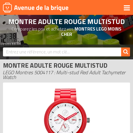
MONTRE ADULTE ROUGE MULTISTUD
UNIVERS
Comparez les prix et achetez vos
MONTRES LEGO MOINS
PRODUITS DÉRIVÉS
CHER
NOUVEAUTÉS
LEGO 2026
MONTRE ADULTE ROUGE MULTISTUD
BONS PLANS
LEGO Montres 5004117 : Multi-stud Red Adult Tachymeter
ACTUALITÉS
Watch
ASSOCIATIONS DE FANS
EXPOSITIONS LEGO
LEGO LES PLUS CHERS
DERNIERS LEGO AJOUTÉS