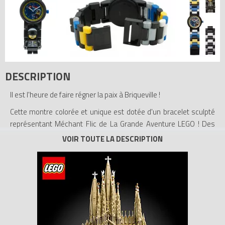
DESCRIPTION
Il est l'heure de faire régner la paix à Briqueville !
Cette montre colorée et unique est dotée d'un bracelet sculpté
représentant Méchant Flic de La Grande Aventure LEGO ! Des
maillons supplémentaires vous permettent d'ajuster le bracelet
à la taille de votre poignet. Le cadran analogique représente
Méchant Flic et le logo de La Grande Aventure LEGO. Un
formidable cadeau collector !
- Montre à quartz analogique
- Étanche jusqu'à 50 mètres
- Inclut un maillon « figurine » sculpté non articulé et des