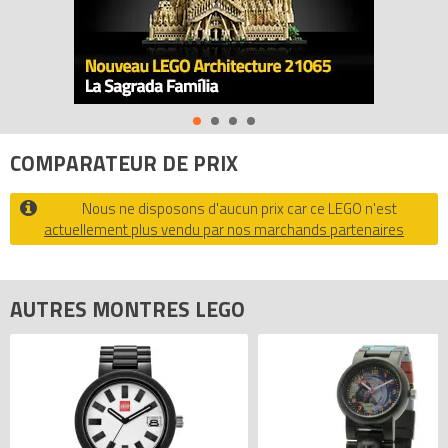
maillons supplémentaires interchangeables
- Un formidable cadeau !
Tous les prix du
LEGO Montres 5003023 Montre-bracelet
Figurine Méchant Flic (Bad Cop Link Watch)
sur Avenue de la
brique, comparateur de prix 100% LEGO.
Codes EAN du LEGO Montres 5003023 : 5060286804360,
COMPARATEUR DE PRIX
5060286803165.
Nous ne disposons d'aucun prix car ce LEGO n'est
actuellement plus vendu par nos marchands partenaires
AUTRES MONTRES LEGO