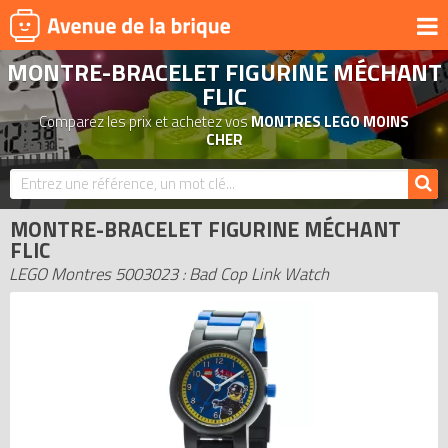
MONTRE-BRACELET FIGURINE MÉCHANT
UNIVERS
FLIC
PRODUITS DÉRIVÉS
Comparez les prix et achetez vos
MONTRES LEGO MOINS
CHER
NOUVEAUTÉS
LEGO 2026
BONS PLANS
MONTRE-BRACELET FIGURINE MÉCHANT
FLIC
ACTUALITÉS
LEGO Montres 5003023 : Bad Cop Link Watch
ASSOCIATIONS DE FANS
EXPOSITIONS LEGO
LEGO LES PLUS CHERS
DERNIERS LEGO AJOUTÉS