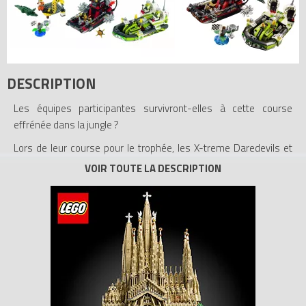
DESCRIPTION
Les équipes participantes survivront-elles à cette course
effrénée dans la jungle ?
Lors de leur course pour le trophée, les X-treme Daredevils et
les Backyard Blasters ont failli précipiter le commissaire de
course dans le marais rempli de crocodiles affamés. Les pilotes
sont prêts à tout : les Blasters sèment des mines, tandis que
les Daredevils tirent des missiles ! Qui remportera cette
dangereuse course et échappera aux puissantes mâchoires du
crocodile ?
- Cet ensemble contient 5 figurines : Backyard Blasters : Billy
Bob Blaster et Bubba Blaster ; X-treme Daredevils : REX-treme
et DEX-treme ; un commissaire de course