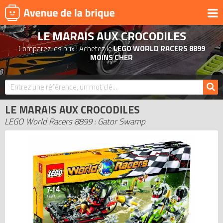
LE MARAIS AUX CROCODILES
UNIVERS
Comparez les prix ! Achetez le
LEGO WORLD RACERS 8899
PRODUITS DÉRIVÉS
MOINS CHER
NOUVEAUTÉS
LEGO 2026
LE MARAIS AUX CROCODILES
BONS PLANS
LEGO World Racers 8899 : Gator Swamp
ACTUALITÉS
ASSOCIATIONS DE FANS
EXPOSITIONS LEGO
LEGO LES PLUS CHERS
DERNIERS LEGO AJOUTÉS