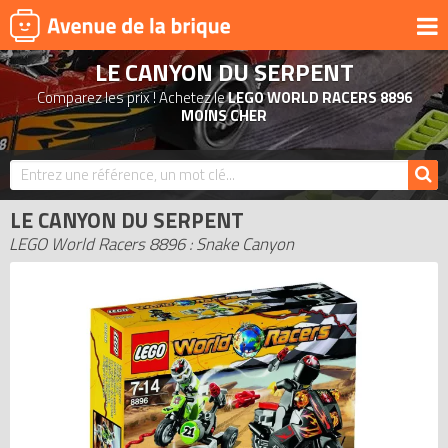
LE CANYON DU SERPENT
UNIVERS
Comparez les prix ! Achetez le
LEGO WORLD RACERS 8896
PRODUITS DÉRIVÉS
MOINS CHER
NOUVEAUTÉS
LEGO 2026
LE CANYON DU SERPENT
BONS PLANS
LEGO World Racers 8896 : Snake Canyon
ACTUALITÉS
ASSOCIATIONS DE FANS
EXPOSITIONS LEGO
LEGO LES PLUS CHERS
DERNIERS LEGO AJOUTÉS