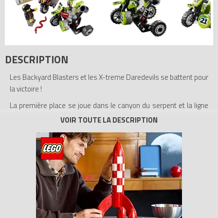
DESCRIPTION
Les Backyard Blasters et les X-treme Daredevils se battent pour
la victoire !
La première place se joue dans le canyon du serpent et la ligne
d'arrivée n'est plus très loin ! Chaque équipe utilise tous les
moyens à sa disposition pour remporter le trophée, y compris
de la dynamite et des missiles ! Qui, des Backyard Blasters ou
des X-treme Daredevils, franchira la ligne d'arrivée en tête ?
- Cet ensemble contient 2 figurines : Backyard Blaster Bart
Blaster et X-treme Daredevil REX-treme
- L'ensemble comprend 2 voitures de course : 1 Backyard
Blaster et 1 X-treme Daredevil
- Les accessoires comprennent un serpent, un podium et un