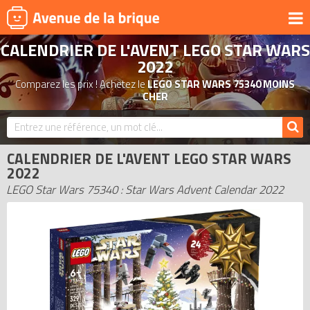
CALENDRIER DE L'AVENT LEGO STAR WARS
UNIVERS
2022
PRODUITS DÉRIVÉS
Comparez les prix ! Achetez le
LEGO STAR WARS 75340 MOINS
CHER
NOUVEAUTÉS
LEGO 2026
BONS PLANS
CALENDRIER DE L'AVENT LEGO STAR WARS
2022
ACTUALITÉS
LEGO Star Wars 75340 : Star Wars Advent Calendar 2022
ASSOCIATIONS DE FANS
EXPOSITIONS LEGO
LEGO LES PLUS CHERS
DERNIERS LEGO AJOUTÉS