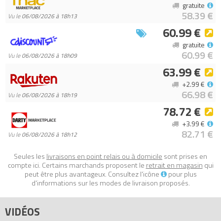
gratuite
- 10 mini-véhicules – Canonnière de la République, tri-chasseur
58.39 €
Vu le
06/08/2026 à 18h13
droïde, chasseur stellaire ARC-170, navette du Bad Batch,
60.99 €
Landspeeder de Luke, Skyhopper T-16, Landspeeder V-35, B-
gratuite
wing, intercepteur TIE et AT-ST de Hoth
60.99 €
Vu le
06/08/2026 à 18h09
- 6 autres mini-constructions – Vaporisateur hydroponique,
63.99 €
décor de plage, rack à munitions, tourelle de défense de Hoth,
canon laser de Hoth et grotte de Wampa
+2.99 €
66.98 €
- Cadeau pour les enfants dès 6 ans – Offrez ce jeu de
Vu le
06/08/2026 à 18h19
construction de 329 pièces pour faire patienter les enfants
78.72 €
jusqu’à Noël. Les personnages et mini-constructions peuvent
+3.99 €
être combinés avec d’autres sets LEGO Star Wars pour encore
82.71 €
Vu le
06/08/2026 à 18h12
plus de jeu
- Décoration pour les fêtes – Outre le rituel d’ouverture des
Seules les
livraisons en point relais ou à domicile
sont prises en
fenêtres et les aventures haletantes à mettre en scène, le
compte ici. Certains marchands proposent le
retrait en magasin
qui
peut être plus avantageux. Consultez l'icône
pour plus
calendrier de l’Avent LEGO Star Wars constitue une décoration
d'informations sur les modes de livraison proposés.
colorée à exposer dans toute pièce
- Sets de construction pour tous les âges – Les sets LEGO Star
VIDÉOS
Wars permettent aux enfants et aux fans adultes de rejouer des