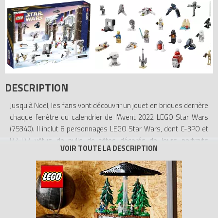
DESCRIPTION
Jusqu’à Noël, les fans vont découvrir un jouet en briques derrière
chaque fenêtre du calendrier de l'Avent 2022 LEGO Star Wars
(75340). Il inclut 8 personnages LEGO Star Wars, dont C-3PO et
R2-D2 vêtus de pulls de fêtes décorés de leurs portraits
respectifs, un droïde Gonk habillé en Père Noël, et Dark Vador en
tenue d’été inspiré de LEGO Star Wars Summer Vacation sur
Disney+.
Construire et jouer
Le calendrier contient 16 mini-constructions telles que le
chasseur stellaire ARC-170, la navette du Bad Batch, le