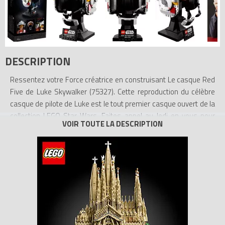
DESCRIPTION
Ressentez votre Force créatrice en construisant Le casque Red
Five de Luke Skywalker (75327). Cette reproduction du célèbre
casque de pilote de Luke est le tout premier casque ouvert de la
collection LEGO Star Wars. Faites appel au Jedi en vous pour
recréer ses détails authentiques, dont un micro et un
rembourrage en briques, ainsi que sa visière rouge translucide.
Le support intégré et la plaque ajoutent la touche finale à cette
superbe pièce d’exposition.
Guide pas à pas Les instructions claires vous permettent
d’apprécier l’expérience de construction en toute décontraction.
Si vous recherchez de nouvelles missions, découvrez d’autres
casques LEGO Star Wars (nouveautés de mars 2022).