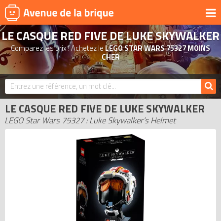
LE CASQUE RED FIVE DE LUKE SKYWALKER
UNIVERS
Comparez les prix ! Achetez le
LEGO STAR WARS 75327 MOINS
PRODUITS DÉRIVÉS
CHER
NOUVEAUTÉS
LEGO 2026
LE CASQUE RED FIVE DE LUKE SKYWALKER
BONS PLANS
LEGO Star Wars 75327 : Luke Skywalker’s Helmet
ACTUALITÉS
ASSOCIATIONS DE FANS
EXPOSITIONS LEGO
LEGO LES PLUS CHERS
DERNIERS LEGO AJOUTÉS