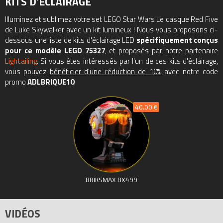
KITS D'ÉCLAIRAGE
LEGO sont soumises à des tests de chute, de chaleur,
Illuminez et sublimez votre set LEGO Star Wars Le casque Red Five
d’écrasement et de torsion, puis analysées afin de vérifier
de Luke Skywalker avec un kit lumineux ! Nous vous proposons ci-
qu’elles satisfont aux normes de sécurité les plus exigeantes
dessous une liste de kits d'éclairage LED
spécifiquement conçus
pour ce modèle LEGO 75327
, et proposés par notre partenaire
Tous les prix du
LEGO Star Wars 75327 Le casque Red Five de
Lightailing
. Si vous êtes intéressés par l'un de ces kits d'éclairage,
Luke Skywalker (Luke Skywalker’s Helmet)
sur Avenue de la
vous pouvez
bénéficier d'une réduction de 10%
avec notre code
brique, comparateur de prix 100% LEGO.
promo
ADLBRIQUE10
.
Codes EAN du LEGO Star Wars 75327 : 5702017155531,
5057966260073, 0673419357470.
40.00 €
BRIKSMAX BX499
VIDÉOS