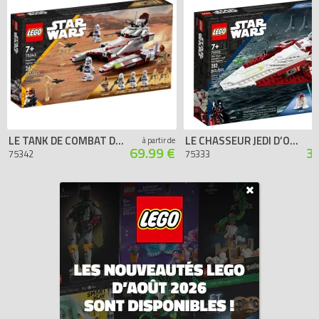
LE TANK DE COMBAT DE LA RÉPUBLIQUE
LE CHASSEUR JEDI D’OBI-WAN KENOBI
à partir de
69.99 €
3
75342
75333