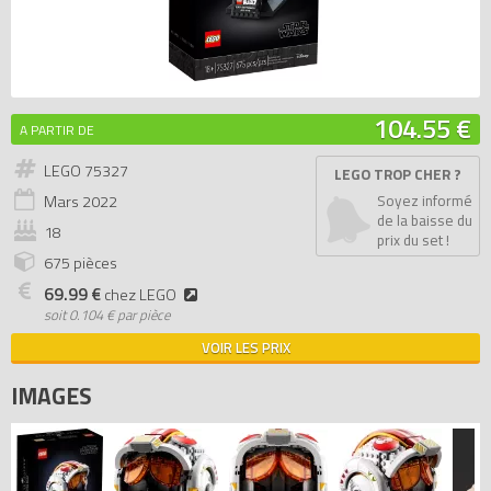
104.55 €
A PARTIR DE
LEGO 75327
LEGO TROP CHER ?
Mars
2022
Soyez informé
de la baisse du
18
prix du set !
675 pièces
69.99 €
chez LEGO
soit
0.104 € par pièce
VOIR LES PRIX
IMAGES