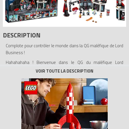
DESCRIPTION
Complote pour contrôler le monde dans la QG maléfique de Lord
Business !
Hahahahaha ! Bienvenue dans le QG du maléfique Lord
Business ! Enregistre ses programmes dans le studio TV et
imagine comment contrôler le monde depuis le bureau. Ouvre la
grande porte et libère le Kragle. Enferme les Maîtres
constructeurs dans la cellule pour extraire leur créativité. Évite la
trappe pour ne pas être envoyé dans l'infini puis débranche la
pile et referme la cellule avant que Lord Business n'exécute son
plan maléfique ! Inclut 6 figurines et des accessoires assortis :
Emmet, Vitruvius, Maman Flic, Papa Flic, Lord Business et le
lutteur/Maître constructeur El Macho, et une figurine de Biznis