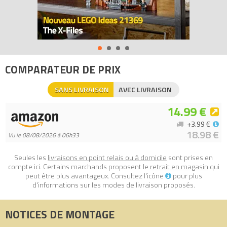
COMPARATEUR DE PRIX
SANS LIVRAISON
AVEC LIVRAISON
14.99 €
+3.99 €
18.98 €
Vu le
08/08/2026 à 06h33
Seules les
livraisons en point relais ou à domicile
sont prises en
compte ici. Certains marchands proposent le
retrait en magasin
qui
peut être plus avantageux. Consultez l'icône
pour plus
d'informations sur les modes de livraison proposés.
NOTICES DE MONTAGE