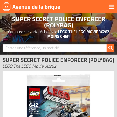
SUPER SECRET POLICE ENFORCER
UNIVERS
(POLYBAG)
PRODUITS DÉRIVÉS
Comparez les prix ! Achetez le
LEGO THE LEGO MOVIE 30282
MOINS CHER
NOUVEAUTÉS
LEGO 2026
BONS PLANS
SUPER SECRET POLICE ENFORCER (POLYBAG)
LEGO The LEGO Movie 30282
ACTUALITÉS
ASSOCIATIONS DE FANS
EXPOSITIONS LEGO
LEGO LES PLUS CHERS
DERNIERS LEGO AJOUTÉS