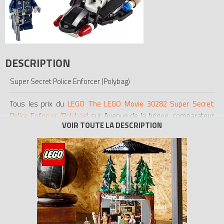
DESCRIPTION
Super Secret Police Enforcer (Polybag)
Tous les prix du
LEGO The LEGO Movie 30282 Super Secret
Police Enforcer (Polybag)
sur Avenue de la brique, comparateur
de prix 100% LEGO.
Codes EAN du LEGO The LEGO Movie 30282 : 5702015133975,
0673419213110.