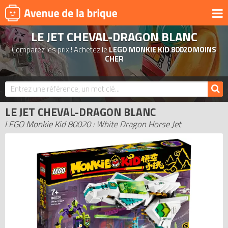
LE JET CHEVAL-DRAGON BLANC
UNIVERS
Comparez les prix ! Achetez le
LEGO MONKIE KID 80020 MOINS
PRODUITS DÉRIVÉS
CHER
NOUVEAUTÉS
LEGO 2026
LE JET CHEVAL-DRAGON BLANC
BONS PLANS
LEGO Monkie Kid 80020 : White Dragon Horse Jet
ACTUALITÉS
ASSOCIATIONS DE FANS
EXPOSITIONS LEGO
LEGO LES PLUS CHERS
DERNIERS LEGO AJOUTÉS