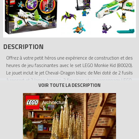
DESCRIPTION
Offrez à votre petit héros une expérience de construction et des
heures de jeu fascinantes avec le set LEGO Monkie Kid (80020).
Le jouet inclut le jet Cheval-Dragon blanc de Mei doté de 2 fusils
à ressort et 2 lance-tenons, 3 figurines et un personnage LEGO,
ainsi qu’un distributeur fonctionnel, une araignée-robot
articulée, un piège en toile d’araignée et un hoverboard lance-
tenons. Aux côtés de Mei et de Mo le chat, les enfants libèrent
un habitant des pattes de Huntsman, le chasseur de Spider
Queen.
Des instructions numériques
Outre les instructions pas à pas fournies, les enfants vont