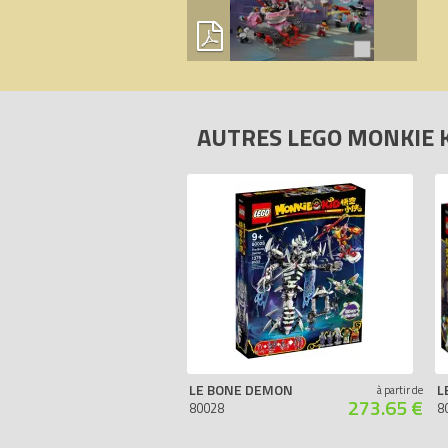
AUTRES LEGO MONKIE 
LE BONE DEMON
à partir de
273.65 €
80028
8