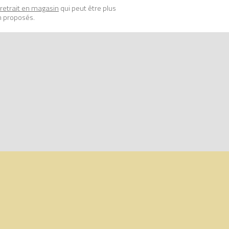
retrait en magasin
qui peut être plus
ondent aux normes de sécurité les plus
n proposés.
ue, comparateur de prix 100% LEGO.