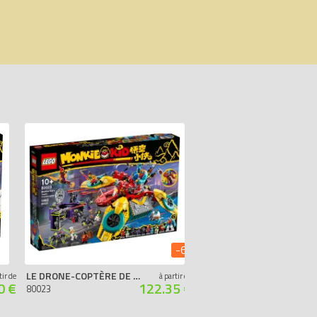
-6%
LE DRONE-COPTÈRE DE L’ÉQUIPE DE MONKIE KID
LA MONTAGNE DE FRUITS ET DE FLEURS LÉGENDAIRE
tir de
à partir de
0 €
122.35 €
80023
80024