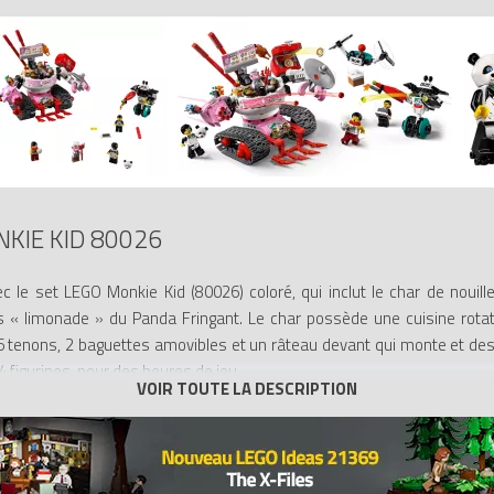
KIE KID 80026
c le set LEGO Monkie Kid (80026) coloré, qui inclut le char de nouill
ns « limonade » du Panda Fringant. Le char possède une cuisine rota
à 6 tenons, 2 baguettes amovibles et un râteau devant qui monte et de
 4 figurines, pour des heures de jeu.
uctions étape par étape, même les novices profitent de l’assemblage
s outils de visualisation et des fonctions pour améliorer l’expérience.
ns la culture chinoise, les jouets LEGO Monkie Kid réinventent les cont