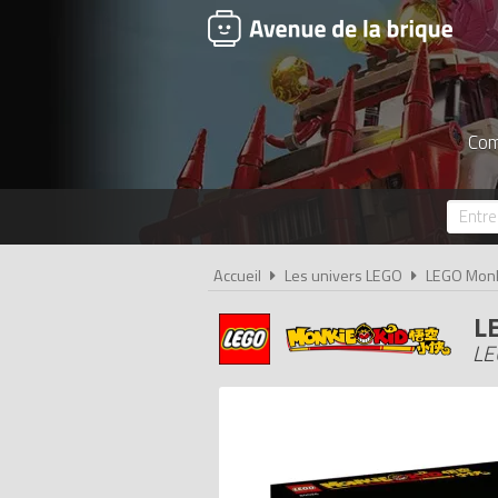
Com
Accueil
Les univers LEGO
LEGO Monk
L
LE