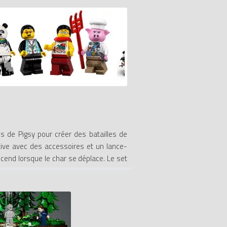
es de Pigsy pour créer des batailles de
tive avec des accessoires et un lance-
scend lorsque le char se déplace. Le set
. Le guide Instructions PLUS de l’appli
es du Roi-Singe tirés du roman classique