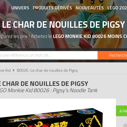
UNIVERS
PRODUITS DÉRIVÉS
NOUVEAUTÉS
LEGO 20
LE CHAR DE NOUILLES DE PIGSY
ASSOCIATIONS DE FANS
EXPOSITION
parez les prix ! Achetez le
LEGO MONKIE KID 80026 MOINS C
Recherch
ie Kid
80026 : Le char de nouilles de Pigsy
E CHAR DE NOUILLES DE PIGSY
GO Monkie Kid 80026 : Pigsy’s Noodle Tank
A PA