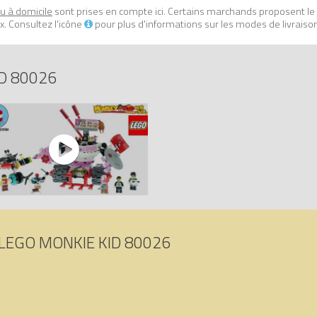
ou à domicile
sont prises en compte ici. Certains marchands proposent le
presque toutes les manières imaginables afin de garantir qu’ils rép
. Consultez l'icône
pour plus d'informations sur les modes de livraiso
e char de nouilles de Pigsy (Pigsy’s Noodle Tank)
sur Avenue de la briq
D 80026
 5702016911572.
LEGO MONKIE KID 80026