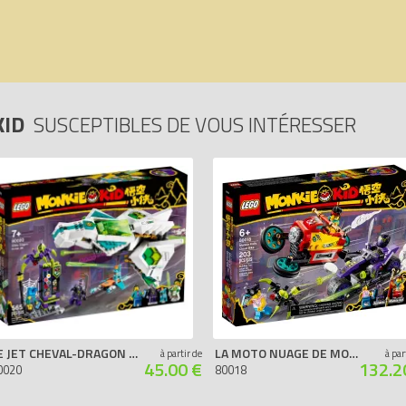
KID
SUSCEPTIBLES DE VOUS INTÉRESSER
LE JET CHEVAL-DRAGON BLANC
LA MOTO NUAGE DE MONKIE KID
à partir de
à par
45.00 €
132.2
0020
80018