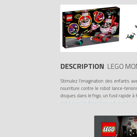
DESCRIPTION
LEGO MON
Stimulez l’imagination des enfants ave
nourriture contre le robot lance-teno
disques dans le frigo, un fusil rapide 
inclut aussi le drone livreur du panda et
Construction amusante. Grâce aux instr
LEGO Instructions de montage propose de
Jeu créatif. Plongeant leurs racines da