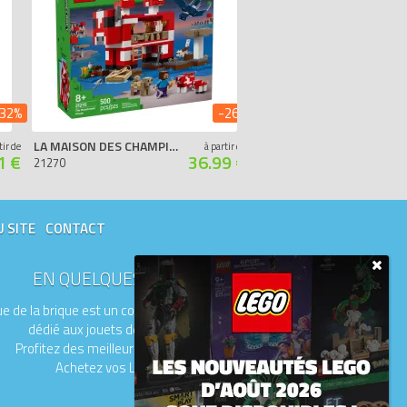
32%
-26%
LA MAISON DES CHAMPIMEUHS
LA CHAMBRE DES ÉPREUVES
tir de
à partir de
1 €
36.99 €
21270
21271
U SITE
CONTACT
EN QUELQUES MOTS
e de la brique est un comparateur de prix
dédié aux jouets de la marque LEGO.
Profitez des meilleurs prix du moment.
Achetez vos LEGO moins chers.