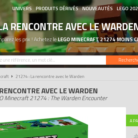
UNIVERS
PRODUITS DÉRIVÉS
NOUVEAUTÉS
LEGO 20
LA RENCONTRE AVEC LE WARDE
ASSOCIATIONS DE FANS
EXPOSITION
parez les prix ! Achetez le
LEGO MINECRAFT 21274 MOINS C
Recherch
craft
21274 : La rencontre avec le Warden
 RENCONTRE AVEC LE WARDEN
O Minecraft 21274 : The Warden Encounter
A PA