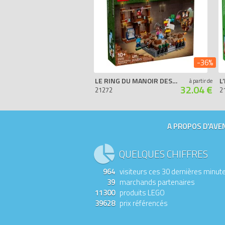
-36%
LE RING DU MANOIR DES BOIS
à partir de
32.04 €
21272
2
A PROPOS D'AVEN
QUELQUES CHIFFRES
964
visiteurs ces 30 dernières minut
39
marchands partenaires
11300
produits LEGO
39628
prix référencés