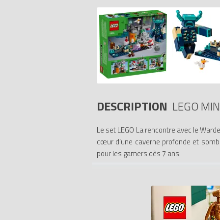
DESCRIPTION
LEGO MI
Le set LEGO La rencontre avec le Warden
cœur d’une caverne profonde et sombre.
pour les gamers dès 7 ans.
Ayant pour décor une caverne luxuriant
Garde forestier silencieux Minecraft, un
Ce jeu intègre des fonctions telles qu
dorée et une potion restauratrices. Pou
zoomer et faire pivoter les modèles en 