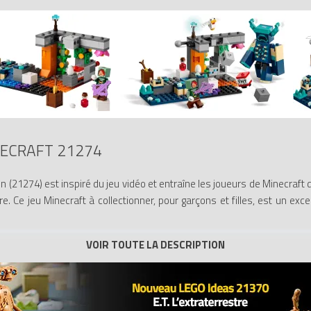
NECRAFT 21274
 (21274) est inspiré du jeu vidéo et entraîne les joueurs de Minecraft
 Ce jeu Minecraft à collectionner, pour garçons et filles, est un exce
e contenant des diamants et des améthystes, ce jeu de construction LEG
e poule et une grande figurine de Warden Minecraft à construire, qui peu
’une explosion de TNT déclenchée à la main et une chute de rocher, ain
r ajouter une dimension numérique, l’application LEGO Builder permet a
3D. Contient 238 pièces.