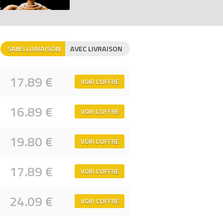
idéo, entraîne les garçons et les filles
Minecraft et un grand Warden Minecraft à
SANS LIVRAISON
AVEC LIVRAISON
te de rocher pour extraire des diamants
17.89 €
VOIR L'OFFRE
o, source de jeu imaginatif, tels que la
16.89 €
ou de fêtes pour les enfants créatifs,
VOIR L'OFFRE
rément) pour découvrir encore plus de
19.80 €
VOIR L'OFFRE
célèbre jeu vidéo en donnant vie à des
17.89 €
VOIR L'OFFRE
24.09 €
VOIR L'OFFRE
brique, comparateur de prix 100% LEGO.