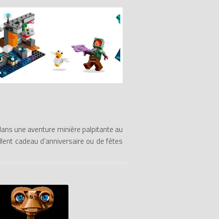
 dans une aventure minière palpitante au
llent cadeau d’anniversaire ou de fêtes
O polyvalent inclut une minifigurine de
t bouger la tête, les bras et les jambes.
si que des accessoires dont une carotte
ux enfants d’utiliser leur appareil pour