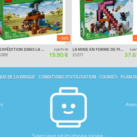
-34%
-
L’EXPÉDITION DANS LA MINE DU TATOU
LA MINE EN FORME DE PIOCHE
à partir de
à par
19.90 €
37.6
1269
21277
UE DE LA BRIQUE
CONDITIONS D'UTILISATION
COOKIES
PLAN D
es
Avenu
Suivez-vous sur les réseaux sociaux :