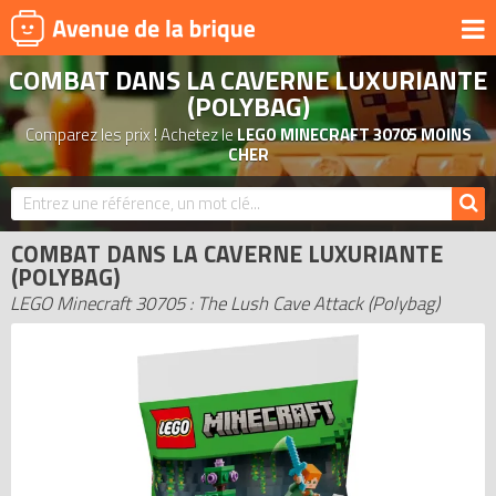
COMBAT DANS LA CAVERNE LUXURIANTE
UNIVERS
(POLYBAG)
PRODUITS DÉRIVÉS
Comparez les prix ! Achetez le
LEGO MINECRAFT 30705 MOINS
CHER
NOUVEAUTÉS
LEGO 2026
BONS PLANS
COMBAT DANS LA CAVERNE LUXURIANTE
(POLYBAG)
ACTUALITÉS
LEGO Minecraft 30705 : The Lush Cave Attack (Polybag)
ASSOCIATIONS DE FANS
EXPOSITIONS LEGO
LEGO LES PLUS CHERS
DERNIERS LEGO AJOUTÉS