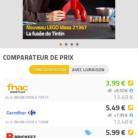
COMPARATEUR DE PRIX
SANS LIVRAISON
AVEC LIVRAISON
3.99 €
+9.50 €
13.49 €
Vu le
08/08/2026 à 15h13
5.49 €
+7.99 €
13.48 €
Vu le
08/08/2026 à 15h08
5.99 €