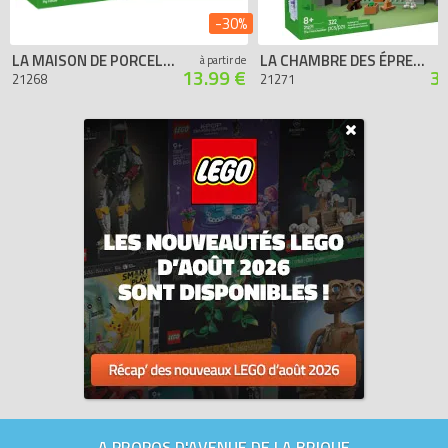
-30%
LA MAISON DE PORCELET
LA CHAMBRE DES ÉPREUVES
à partir de
13.99 €
3
21268
21271
A PROPOS D'AVENUE DE LA BRIQUE