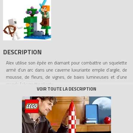
DESCRIPTION
Alex utilise son épée en diamant pour combattre un squelette
armé d’un arc dans une caverne luxuriante emplie d’argile, de
mousse, de fleurs, de vignes, de baies lumineuses et d’une
grande foliogoutte pliante.
Tous les prix du
LEGO Minecraft 30705 Combat dans la caverne
luxuriante (Polybag) (The Lush Cave Attack (Polybag))
sur
Avenue de la brique, comparateur de prix 100% LEGO.
Code EAN du LEGO Minecraft 30705 : 5702017819884.