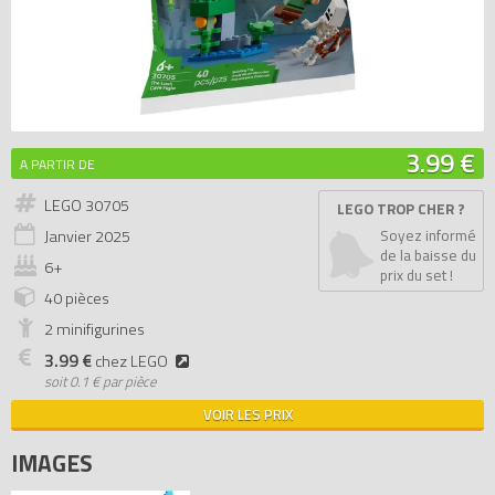
3.99 €
A PARTIR DE
LEGO 30705
LEGO TROP CHER ?
Janvier
2025
Soyez informé
de la baisse du
6+
prix du set !
40 pièces
2 minifigurines
3.99 €
chez LEGO
soit
0.1 € par pièce
VOIR LES PRIX
IMAGES