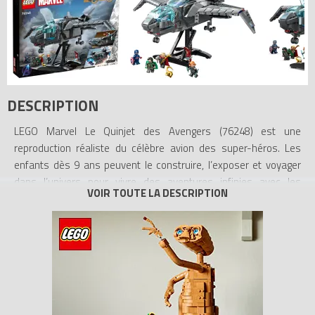
DESCRIPTION
LEGO Marvel Le Quinjet des Avengers (76248) est une
reproduction réaliste du célèbre avion des super-héros. Les
enfants dès 9 ans peuvent le construire, l’exposer et voyager
dans l’univers pour vivre des aventures infinies avec les
Avengers.
Incroyablement détaillé et reconfigurable
Cette reproduction détaillée du célèbre vaisseau Quinjet des
films Marvel Avengers présente un cockpit ouvrant, un espace
pour les passagers et une section arrière, ainsi qu’un train
d’atterrissage rétractable et des ailes réglables. Le set inclut
également de multiples accessoires et 5 minifigurines