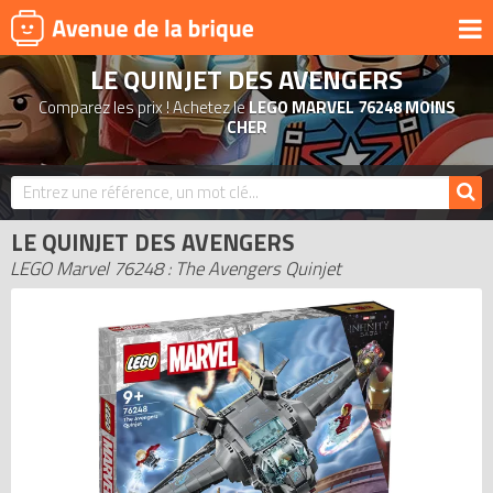
LE QUINJET DES AVENGERS
UNIVERS
Comparez les prix ! Achetez le
LEGO MARVEL 76248 MOINS
PRODUITS DÉRIVÉS
CHER
NOUVEAUTÉS
LEGO 2026
LE QUINJET DES AVENGERS
BONS PLANS
LEGO Marvel 76248 : The Avengers Quinjet
ACTUALITÉS
ASSOCIATIONS DE FANS
EXPOSITIONS LEGO
LEGO LES PLUS CHERS
DERNIERS LEGO AJOUTÉS