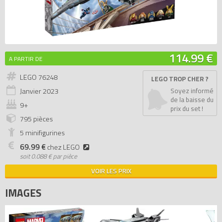
114.99 €
A PARTIR DE
LEGO 76248
LEGO TROP CHER ?
Janvier
2023
Soyez informé
de la baisse du
9+
prix du set !
795 pièces
5 minifigurines
69.99 €
chez LEGO
soit
0.088 € par pièce
VOIR LES PRIX
IMAGES