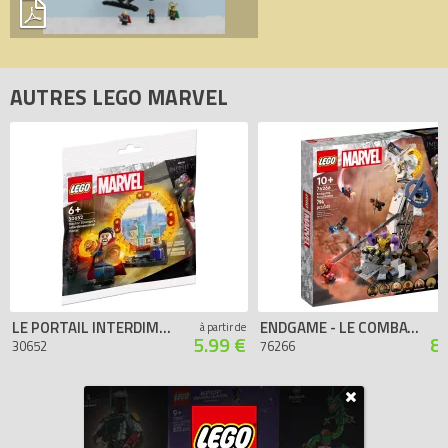
AUTRES LEGO MARVEL
LE PORTAIL INTERDIMENSIONNEL DE DOCTEUR STRANGE (POLYBAG)
ENDGAME - LE COMBAT FINAL
à partir de
5.99 €
8
30652
76266