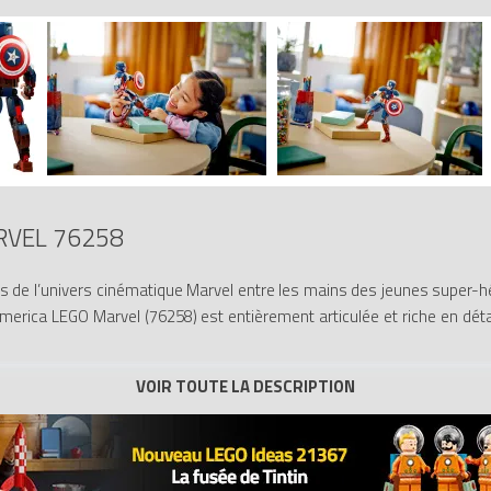
RVEL 76258
ts de l’univers cinématique Marvel entre les mains des jeunes super-h
merica LEGO Marvel (76258) est entièrement articulée et riche en déta
construire, ce personnage Marvel Avengers à collectionner offre d’infin
es, les bras, les hanches et les jambes pour lancer la figurine dans d
que le célèbre bouclier du personnage à fixer dans sa main ou sur son
nstructeurs peuvent zoomer, faire pivoter leurs sets en 3D et suivre 