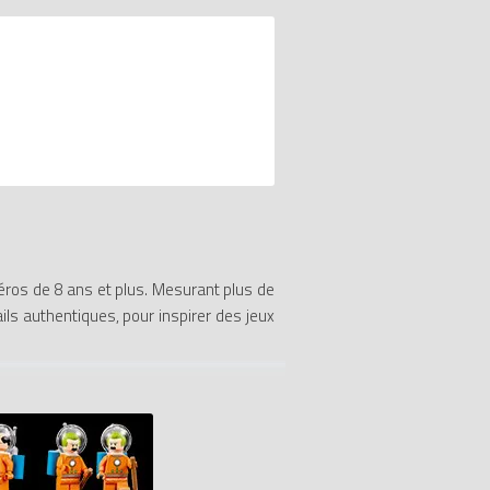
éros de 8 ans et plus. Mesurant plus de
ils authentiques, pour inspirer des jeux
ies possibilités de jeu et d’exposition.
es missions passionnantes. Elle présente
 dos selon les besoins de l’action. Pour
leur progression avec l’application LEGO