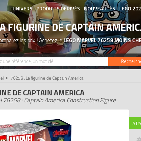
UNIVERS
PRODUITS DÉRIVÉS
NOUVEAUTÉS
LEGO 20
A FIGURINE DE CAPTAIN AMERIC
ASSOCIATIONS DE FANS
EXPOSITION
omparez les prix ! Achetez le
LEGO MARVEL 76258 MOINS CH
Recherch
el
76258 : La figurine de Captain America
INE DE CAPTAIN AMERICA
 76258 : Captain America Construction Figure
A PA