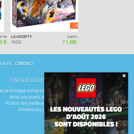
-24%
LA HOOPTY
L'ÉQUIPE SPIDEY AU PHARE DU BOUFFON VERT
tir de
à partir de
9 €
71.88 €
76232
10790
U SITE
CONTACT
EN QUELQUES MOTS
e de la brique est un comparateur de prix
dédié aux jouets de la marque LEGO.
Profitez des meilleurs prix du moment.
Achetez vos LEGO moins chers.