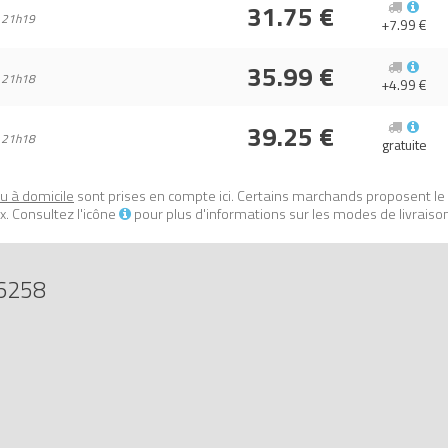
31.75 €
igurine de Captain America (Captain America Construction Figure)
sur A
 21h19
+7.99 €
2017419749.
35.99 €
 21h18
+4.99 €
39.25 €
 21h18
gratuite
ou à domicile
sont prises en compte ici. Certains marchands proposent le
. Consultez l'icône
pour plus d'informations sur les modes de livraiso
6258