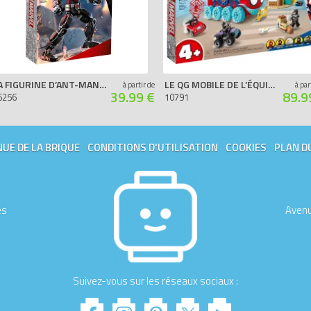
LA FIGURINE D’ANT-MAN À CONSTRUIRE
LE QG MOBILE DE L’ÉQUIPE SPIDEY
à partir de
à par
39.99 €
89.9
6256
10791
UE DE LA BRIQUE
CONDITIONS D'UTILISATION
COOKIES
PLAN D
es
Avenu
Suivez-vous sur les réseaux sociaux :