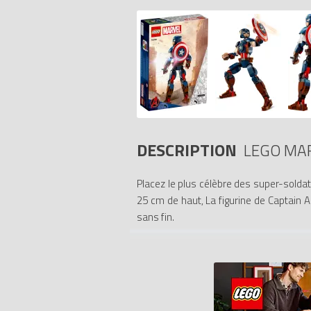
DESCRIPTION
LEGO MA
Placez le plus célèbre des super-solda
25 cm de haut, La figurine de Captain A
sans fin.
Figurine mythique de Marvel. Amusant à 
Les enfants peuvent articuler les épaul
de nombreux détails authentiques, tels 
ajouter une dimension numérique, les co
Builder ludique et intuitive.