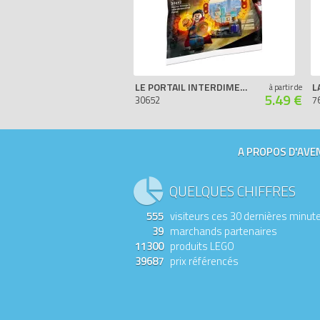
LE PORTAIL INTERDIMENSIONNEL DE DOCTEUR STRANGE (POLYBAG)
à partir de
5.49 €
30652
7
A PROPOS D'AVEN
QUELQUES CHIFFRES
555
visiteurs ces 30 dernières minut
39
marchands partenaires
11300
produits LEGO
39687
prix référencés