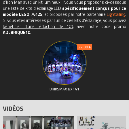
Tous les prix du
LEGO Marvel 76125 La salle des armures d'Iron
d'Iron Man avec un kit lumineux ! Nous vous proposons ci-dessous
Man (Iron Man Hall of Armour)
sur Avenue de la brique,
une liste de kits d'éclairage LED
spécifiquement conçus pour ce
modèle LEGO 76125
comparateur de prix 100% LEGO.
, et proposés par notre partenaire
Lightailing
.
Si vous êtes intéressés par l'un de ces kits d'éclairage, vous pouvez
Code EAN du LEGO Marvel 76125 : 5702016369670.
bénéficier d'une réduction de 10%
avec notre code promo
ADLBRIQUE10
.
27.00 €
BRIKSMAX BX141
VIDÉOS