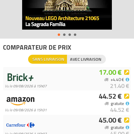
COMPARATEUR DE PRIX
SANS LIVRAISON
AVEC LIVRAISON
17.00 €
+4.40 €
21.40 €
Vu le
09/08/2026 à 15h07
44.52 €
gratuite
44.52 €
Vu le
09/08/2026 à 15h31
45.00 €
gratuite
45.00 €
Vu le
09/08/2026 à 15h07