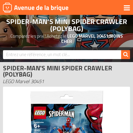
SPIDER-MAN'S MINI SPIDER CRAWLER
UNIVERS
(POLYBAG)
PRODUITS DÉRIVÉS
Comparez les prix ! Achetez le
LEGO MARVEL 30451 MOINS
CHER
NOUVEAUTÉS
LEGO 2026
BONS PLANS
SPIDER-MAN'S MINI SPIDER CRAWLER
(POLYBAG)
ACTUALITÉS
LEGO Marvel 30451
ASSOCIATIONS DE FANS
EXPOSITIONS LEGO
LEGO LES PLUS CHERS
DERNIERS LEGO AJOUTÉS