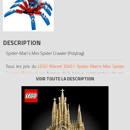
DESCRIPTION
Spider-Man's Mini Spider Crawler (Polybag)
Tous les prix du
LEGO Marvel 30451 Spider-Man's Mini Spider
Crawler (Polybag)
sur Avenue de la brique, comparateur de prix
100% LEGO.
Codes EAN du LEGO Marvel 30451 : 5702016374667,
0673419306157.