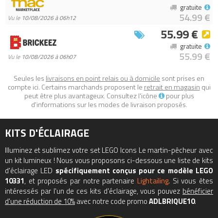
gratuite
Code EAN du LEGO Icons 10331 : 5702017599564.
54.99 €
Vu le
10/08/2026 à 06h12
55.99 €
gratuite
55.99 €
Vu le
10/08/2026 à 06h07
Seules les
livraisons en point relais ou à domicile
sont prises en
compte ici. Certains marchands proposent le
retrait en magasin
qui
peut être plus avantageux. Consultez l'icône
pour plus
d'informations sur les modes de livraison proposés.
KITS D'ÉCLAIRAGE
Illuminez et sublimez votre set LEGO Icons Le martin-pêcheur avec
un kit lumineux ! Nous vous proposons ci-dessous une liste de kits
d'éclairage LED
spécifiquement conçus pour ce modèle LEGO
10331
, et proposés par notre partenaire
Lightailing
. Si vous êtes
intéressés par l'un de ces kits d'éclairage, vous pouvez
bénéficier
d'une réduction de 10%
avec notre code promo
ADLBRIQUE10
.