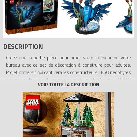
DESCRIPTION
Créez une superbe pièce pour orner votre intérieur ou votre
bureau avec ce set de décoration à construire pour adultes.
Projet immersif qui captivera les constructeurs LEGO néophytes
ou accomplis, le set Le martin-pêcheur LEGO Icons (10331)
constitue un fabuleux cadeau pour les passionnés d’oiseaux.
Ce modèle de martin-pêcheur représente l’oiseau, connu pour
son plumage éclatant et ses incroyables aptitudes pour la
chasse, sortant de l’eau avec le poisson qu’il vient de pêcher. Le
décor aquatique inclut des roseaux à construire et sert
également de présentoir. Positionnez la tête et les serres de
l’oiseau selon la posture de votre choix, puis exposez-le pour