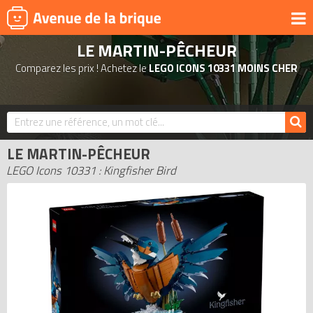
LE MARTIN-PÊCHEUR
UNIVERS
Comparez les prix ! Achetez le
LEGO ICONS 10331 MOINS CHER
PRODUITS DÉRIVÉS
NOUVEAUTÉS
LEGO 2026
LE MARTIN-PÊCHEUR
BONS PLANS
LEGO Icons 10331 : Kingfisher Bird
ACTUALITÉS
ASSOCIATIONS DE FANS
EXPOSITIONS LEGO
LEGO LES PLUS CHERS
DERNIERS LEGO AJOUTÉS