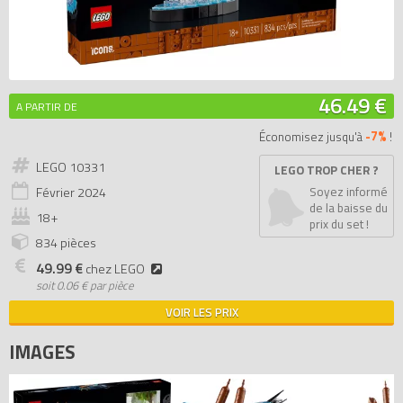
46.49 €
A PARTIR DE
-7%
Économisez jusqu'à
!
LEGO 10331
LEGO TROP CHER ?
Février
2024
Soyez informé
de la baisse du
18+
prix du set !
834 pièces
49.99 €
chez LEGO
soit
0.06 € par pièce
VOIR LES PRIX
IMAGES