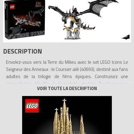
DESCRIPTION
Envolez-vous vers la Terre du Milieu avec le set LEGO Icons Le
Seigneur des Anneaux : le Coursier ailé (40693), destiné aux fans
adultes de la trilogie de films épiques. Construisez une
interprétation détaillée du formidable destrier. Positionnezses
ailes et ses articulations pour recréer vos moments préférés du
film, installez la minifigurine de Nazgûl sur le dos du Coursier ailé
et placez votre création devant le décor de la ville en ruine
d’Osgiliath pour une exposition captivante. Découvrez une
gamme inspirante de sets de construction créative LEGO pour
adultes (vendus séparément).