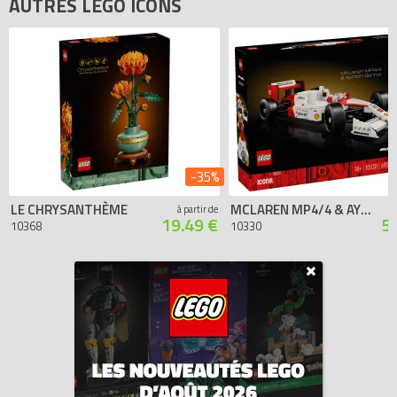
AUTRES LEGO ICONS
-35%
LE CHRYSANTHÈME
MCLAREN MP4/4 & AYRTON SENNA
à partir de
19.49 €
5
10368
10330