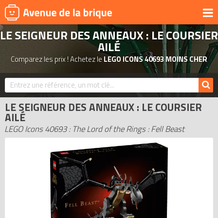
LE SEIGNEUR DES ANNEAUX : LE COURSIER
UNIVERS
AILÉ
PRODUITS DÉRIVÉS
Comparez les prix ! Achetez le
LEGO ICONS 40693 MOINS CHER
NOUVEAUTÉS
LEGO 2026
LE SEIGNEUR DES ANNEAUX : LE COURSIER
BONS PLANS
AILÉ
ACTUALITÉS
LEGO Icons 40693 : The Lord of the Rings : Fell Beast
ASSOCIATIONS DE FANS
EXPOSITIONS LEGO
LEGO LES PLUS CHERS
DERNIERS LEGO AJOUTÉS