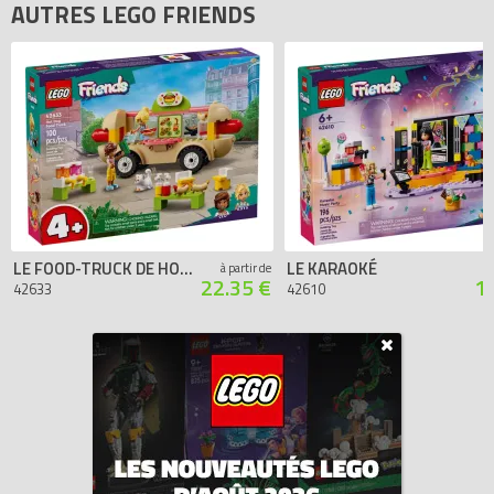
AUTRES LEGO FRIENDS
Code EAN du LEGO Friends 42636 : 5702017588858.
LE FOOD-TRUCK DE HOT-DOGS
LE KARAOKÉ
à partir de
22.35 €
1
42633
42610