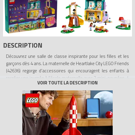
DESCRIPTION
Découvrez une salle de classe inspirante pour les filles et les
garçons dès 4 ans. La maternelle de Heartlake City LEGO Friends
(42636) regorge d’accessoires qui encouragent les enfants à
recréer une journée à l’école maternelle avec 2 mini-poupées, 4
micro-poupées et un lapin.
Ce jouet favorisant la sociabilité est empli de détails d’une vraie
école maternelle. Découvrez la nature et le cycle de la vie,
explorez différentes émotions, faites appel à votre créativité
dans l’atelier peinture ou amusez-vous sur la balançoire et le
toboggan. Les enfants prennent leur collation à la table de
pique-nique, puis se rendent au potager pour arroser les