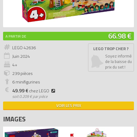
66.98 €
A PARTIR DE
LEGO 42636
LEGO TROP CHER ?
Juin
2024
Soyez informé
de la baisse du
4+
prix du set !
239 pièces
6 minifigurines
49.99 €
chez LEGO
soit
0.209 € par pièce
VOIR LES PRIX
IMAGES