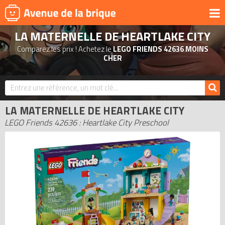
LA MATERNELLE DE HEARTLAKE CITY
UNIVERS
Comparez les prix ! Achetez le
LEGO FRIENDS 42636 MOINS
PRODUITS DÉRIVÉS
CHER
NOUVEAUTÉS
LEGO 2026
LA MATERNELLE DE HEARTLAKE CITY
BONS PLANS
LEGO Friends 42636 : Heartlake City Preschool
ACTUALITÉS
ASSOCIATIONS DE FANS
EXPOSITIONS LEGO
LEGO LES PLUS CHERS
DERNIERS LEGO AJOUTÉS