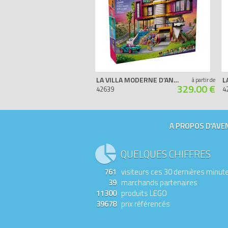
LA VILLA MODERNE D’ANDRÉA
à partir de
329.00 €
42639
4
A PROPOS D'AVEN
QUELQUES CHIFFRES
761
visiteurs ces 30 dernières minut
39
marchands partenaires
11300
produits LEGO
39678
prix référencés