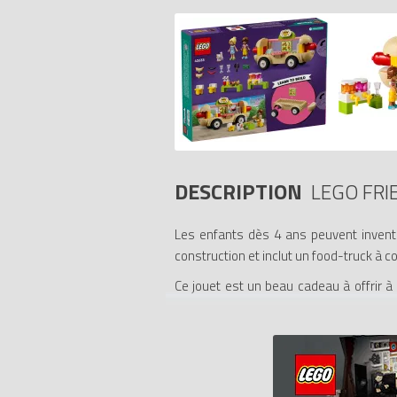
DESCRIPTION
LEGO FRI
Les enfants dès 4 ans peuvent inventer
construction et inclut un food-truck à co
Ce jouet est un beau cadeau à offrir à
servir les hot-dogs avec Kaya. Léo se
boissons. Il y a des hot-dogs vegan, du 
Les jouets LEGO 4+ proposent aux enfan
base robuste sur laquelle les enfants 