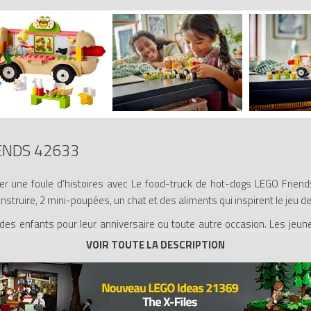
ENDS 42633
 une foule d’histoires avec Le food-truck de hot-dogs LEGO Friends 
nstruire, 2 mini-poupées, un chat et des aliments qui inspirent le jeu de
 des enfants pour leur anniversaire ou toute autre occasion. Les jeun
 rend au food-truck avec son chat Churro et discute avec Kaya des d
ketchup, de la moutarde et des jus.
ts une expérience de construction rapide et amusante. Ils incluent un
peuvent créer la scène. Laissez-vous guider dans l’application LEGO B