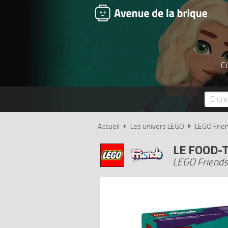
Co
Accueil
Les univers LEGO
LEGO Frie
LE FOOD-
LEGO Friends