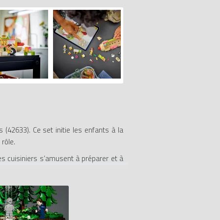
(42633). Ce set initie les enfants à la
 rôle.
es cuisiniers s’amusent à préparer et à
ifférentes options de nourriture et de
e brique de démarrage, c’est-à-dire une
uilder pour zoomer et faire pivoter vos