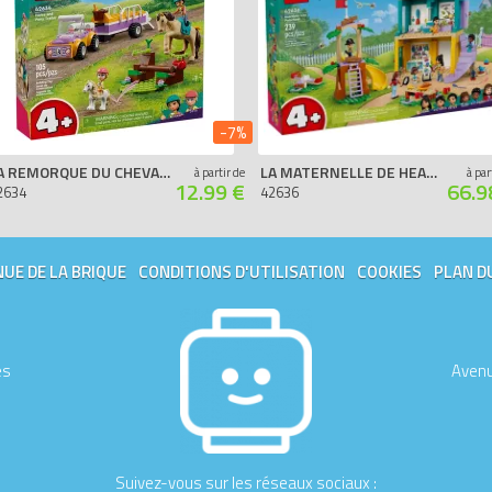
-7%
LA REMORQUE DU CHEVAL ET DU PONEY
LA MATERNELLE DE HEARTLAKE CITY
à partir de
à par
12.99 €
66.9
2634
42636
UE DE LA BRIQUE
CONDITIONS D'UTILISATION
COOKIES
PLAN D
es
Avenu
Suivez-vous sur les réseaux sociaux :