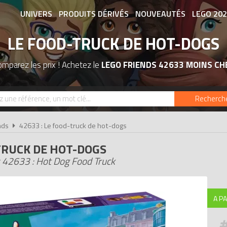
UNIVERS
PRODUITS DÉRIVÉS
NOUVEAUTÉS
LEGO 20
LE FOOD-TRUCK DE HOT-DOGS
ASSOCIATIONS DE FANS
EXPOSITION
mparez les prix ! Achetez le
LEGO FRIENDS 42633 MOINS CH
Recherch
nds
42633 : Le food-truck de hot-dogs
TRUCK DE HOT-DOGS
 42633 : Hot Dog Food Truck
A PA