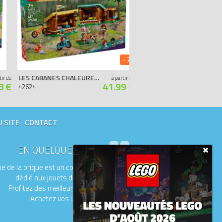
-7%
LES CABANES CHALEUREUSES DE LA BASE DE LOISIRS
LE PARC AQUATIQUE DE HEARTLAKE CITY
tir de
à partir de
8 €
41.99 €
42624
42630
U SITE
CONTACT
EN QUELQUES MOTS
e de la brique est un comparateur de prix
dédié aux jouets de la marque LEGO.
Profitez des meilleurs prix du moment.
Achetez vos LEGO moins chers.