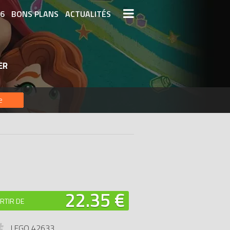
26
BONS PLANS
ACTUALITÉS
S LEGO
LEGO LES PLUS CHERS
ER
DERNIERS LEGO AJOUTÉS
e
22.35 €
RTIR DE
LEGO 42633