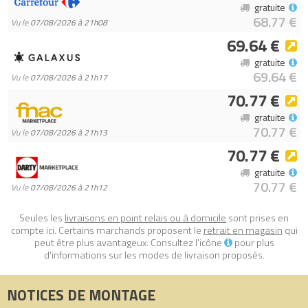
gratuite
- Accessoires de sports aquatiques – Des cannes à pêche, des
68.77 €
Vu le
07/08/2026 à 21h08
rames, des casques, des gilets de sauvetage, des trophées, des
69.64 €
palmes, de la crème solaire, un réfrigérateur, une table de ping-
gratuite
pong, un badge de kayak pour le livret d’activités...
69.64 €
Vu le
07/08/2026 à 21h17
- Belle idée de cadeau pour enfants – Ce jouet stimule
70.77 €
l’imagination et constitue une belle idée de cadeau pour les
enfants dès 7 ans passionnés de jeu de rôle et d’activités en
gratuite
70.77 €
plein air
Vu le
07/08/2026 à 21h13
- D’autres histoires d’amitié – Découvrez les autres sets de la
70.77 €
gamme LEGO Friends (vendus séparément) et invitez les
gratuite
enfants à vivre de formidables aventures inspirées de la vie
70.77 €
Vu le
07/08/2026 à 21h12
réelle avec divers personnages
- Dimensions – Un set de 628 pièces avec un bâtiment qui
Seules les
livraisons en point relais ou à domicile
sont prises en
mesure plus de 22 cm de haut, 34 cm de large et 21 cm de
compte ici. Certains marchands proposent le
retrait en magasin
qui
peut être plus avantageux. Consultez l'icône
pour plus
profondeur
d'informations sur les modes de livraison proposés.
Tous les prix du
LEGO Friends 42626 Sports aquatiques à la
NOTICES DE MONTAGE
base d’aventure (Adventure Camp Water Sports )
sur Avenue