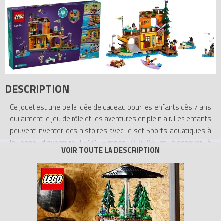
DESCRIPTION
Ce jouet est une belle idée de cadeau pour les enfants dès 7 ans
qui aiment le jeu de rôle et les aventures en plein air. Les enfants
peuvent inventer des histoires avec le set Sports aquatiques à
la base d’aventure LEGO Friends (42626) et s’essayer à
différentes activités, comme le kayak, la pêche, la construction
de radeau, la peinture et les ricochets. Le jouet inclut 3 mini-
poupées LEGO Friends, un ours et de nombreux accessoires de
sports aquatiques.
Les enfants jouent à équiper les personnages d’un casque, d’un
gilet de sauvetage et de rames, puis lancent les 2 kayaks