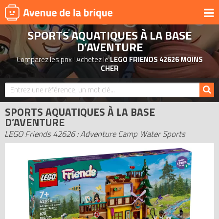
SPORTS AQUATIQUES À LA BASE
UNIVERS
D’AVENTURE
PRODUITS DÉRIVÉS
Comparez les prix ! Achetez le
LEGO FRIENDS 42626 MOINS
CHER
NOUVEAUTÉS
LEGO 2026
BONS PLANS
SPORTS AQUATIQUES À LA BASE
D’AVENTURE
ACTUALITÉS
LEGO Friends 42626 : Adventure Camp Water Sports
ASSOCIATIONS DE FANS
EXPOSITIONS LEGO
LEGO LES PLUS CHERS
DERNIERS LEGO AJOUTÉS