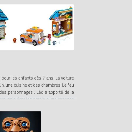
, pour les enfants dès 7 ans. La voiture
ain, une cuisine et des chambres. Le feu
t des personnages : Léo a apporté de la
on lapin écrit les parole d’une chanson
ilder : ici, il peut zoomer, faire pivoter