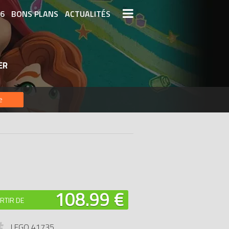
26
BONS PLANS
ACTUALITÉS
S LEGO
LEGO LES PLUS CHERS
ER
DERNIERS LEGO AJOUTÉS
e
108.99 €
RTIR DE
LEGO 41735