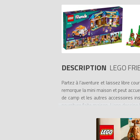
DESCRIPTION
LEGO FRI
Partez à l’aventure et laissez libre co
remorque la mini maison et peut accueil
de camp et les autres accessoires insp
nourriture faite maison, Liann dessine
dans ce décor inspirant.
Une nouvelle façon de construire. Invitez
les modèles en 3D, sauvegarder ses set