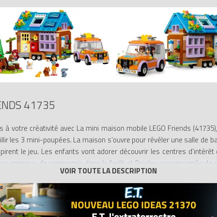
ENDS 41735
urs à votre créativité avec La mini maison mobile LEGO Friends (41735)
lir les 3 mini-poupées. La maison s’ouvre pour révéler une salle de b
irent le jeu. Les enfants vont adorer découvrir les centres d’intérê
 les animaux de compagnie dans la forêt et Paisley accompagnée de s
 votre enfant à plonger dans la construction intuitive avec l’appli LEGO Bu
s et suivre sa progression.