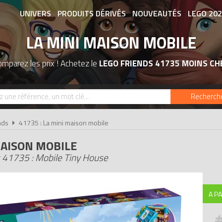
UNIVERS
PRODUITS DÉRIVÉS
NOUVEAUTÉS
LEGO 20
LA MINI MAISON MOBILE
ASSOCIATIONS DE FANS
EXPOSITION
mparez les prix ! Achetez le
LEGO FRIENDS 41735 MOINS CH
Recherch
nds
41735 : La mini maison mobile
MAISON MOBILE
 41735 : Mobile Tiny House
A PA