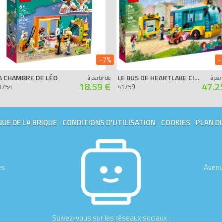
-7%
-
A CHAMBRE DE LÉO
LE BUS DE HEARTLAKE CITY
à partir de
à par
18.59 €
47.2
1754
41759
UE DE LA BRIQUE
CONDITIONS D'UTILISATION
COOKIES
PLAN D
es
Avenu
Suivez-vous sur les réseaux sociaux :