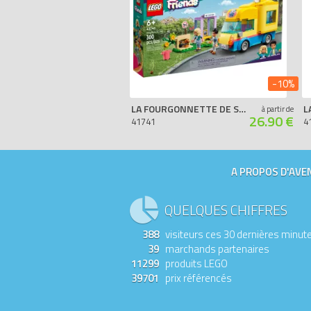
-10%
LA FOURGONNETTE DE SAUVETAGE CANIN
L
à partir de
26.90 €
41741
4
A PROPOS D'AVEN
QUELQUES CHIFFRES
388
visiteurs ces 30 dernières minut
39
marchands partenaires
11299
produits LEGO
39701
prix référencés