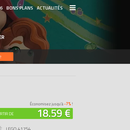
26
BONS PLANS
ACTUALITÉS
S LEGO
LEGO LES PLUS CHERS
ER
DERNIERS LEGO AJOUTÉS
e
-7%
Économisez jusqu'à
!
18.59 €
RTIR DE
LEGO 41754