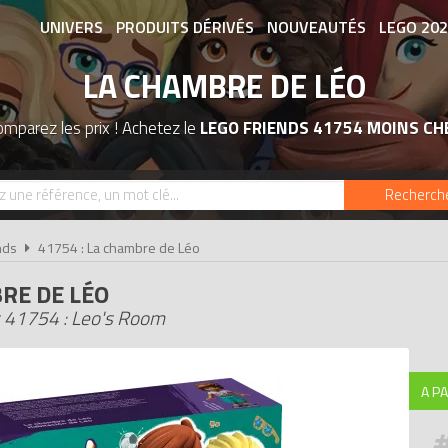
UNIVERS
PRODUITS DÉRIVÉS
NOUVEAUTÉS
LEGO 20
LA CHAMBRE DE LÉO
ASSOCIATIONS DE FANS
EXPOSITION
mparez les prix ! Achetez le
LEGO FRIENDS 41754 MOINS CH
Recherch
nds
41754 : La chambre de Léo
RE DE LÉO
 41754 : Leo's Room
A PA