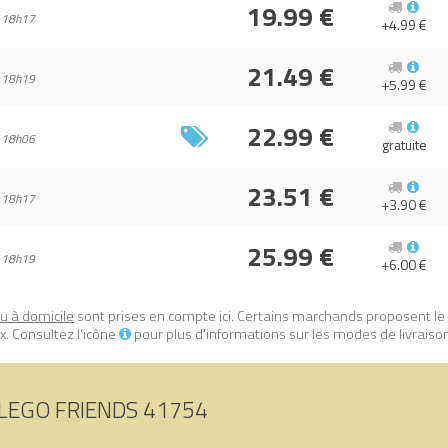
19.99 €
chambre de Léo (Leo's Room)
sur Avenue de la brique, comparateur de 
 18h17
+4.99 €
02017415369.
21.49 €
 18h19
+5.99 €
22.99 €
 18h06
gratuite
23.51 €
 18h17
+3.90 €
25.99 €
 18h19
+6.00 €
ou à domicile
sont prises en compte ici. Certains marchands proposent le
. Consultez l'icône
pour plus d'informations sur les modes de livraiso
LEGO FRIENDS 41754