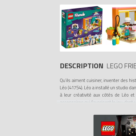
DESCRIPTION
LEGO FRI
Qu’ils aiment cuisiner, inventer des hi
Léo (41754). Léo a installé un studio da
à leur créativité aux côtés de Léo et 
accessoires qui favorisent le jeu, dont
le balcon.
Instructions de montage intuitives. Les e
modèles en 3D, sauvegarder leurs sets e