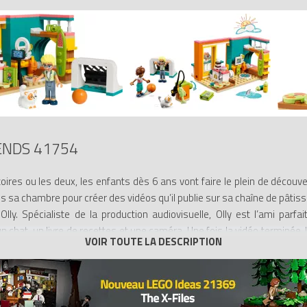
ENDS 41754
stoires ou les deux, les enfants dès 6 ans vont faire le plein de déc
ns sa chambre pour créer des vidéos qu’il publie sur sa chaîne de pâtiss
Olly. Spécialiste de la production audiovisuelle, Olly est l’ami parf
 un chat, un livre de recettes et une caméra. Une fois la vidéo terminée
nfants plongent dans la construction intuitive avec l’appli LEGO Builder : 
t suivre leur progression.