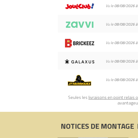
Tous les prix du
LEGO Friends 41754 La 
Vu le
08/08/2026 à
Code EAN du LEGO Friends 41754 : 57
Vu le
08/08/2026 à
Vu le
08/08/2026 à
Vu le
08/08/2026 à
Vu le
08/08/2026 à
Seules les
livraisons en point relais 
avantageux
NOTICES DE MONTAGE