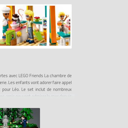
ouvertes avec LEGO Friends La chambre de
erie. Les enfants vont adorer faire appel
ait pour Léo. Le set inclut de nombreux
, les amis peuvent admirer la mer depuis
ici, ils peuvent zoomer, faire pivoter les