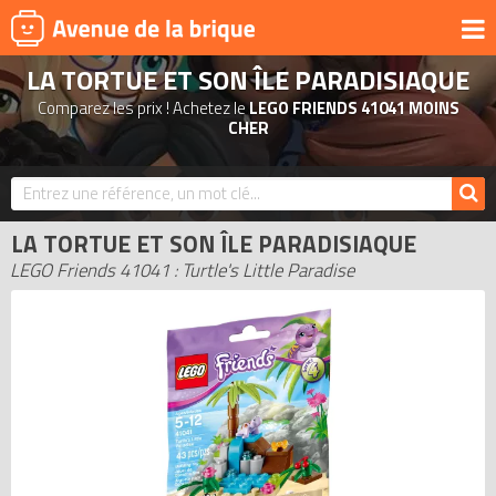
LA TORTUE ET SON ÎLE PARADISIAQUE
UNIVERS
Comparez les prix ! Achetez le
LEGO FRIENDS 41041 MOINS
PRODUITS DÉRIVÉS
CHER
NOUVEAUTÉS
LEGO 2026
LA TORTUE ET SON ÎLE PARADISIAQUE
BONS PLANS
LEGO Friends 41041 : Turtle's Little Paradise
ACTUALITÉS
ASSOCIATIONS DE FANS
EXPOSITIONS LEGO
LEGO LES PLUS CHERS
DERNIERS LEGO AJOUTÉS