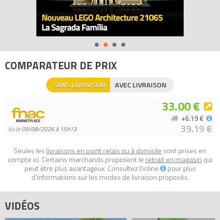
- Mesure plus de 6 cm de haut, 5 cm de large et 5 cm de
profondeur
- Collectionne les autres ensembles de la série et construis ton
propre modèle combiné super cool (instructions de montage
disponibles sur LEGO.fr/Friends)
COMPARATEUR DE PRIX
Tous les prix du
LEGO Friends 41041 La tortue et son île
SANS LIVRAISON
AVEC LIVRAISON
paradisiaque (Turtle's Little Paradise)
sur Avenue de la brique,
comparateur de prix 100% LEGO.
33.00 €
Code EAN du LEGO Friends 41041 : 5702015125697.
+6.19 €
39.19 €
Vu le
09/08/2026 à 15h13
Seules les
livraisons en point relais ou à domicile
sont prises en
compte ici. Certains marchands proposent le
retrait en magasin
qui
peut être plus avantageux. Consultez l'icône
pour plus
d'informations sur les modes de livraison proposés.
VIDÉOS