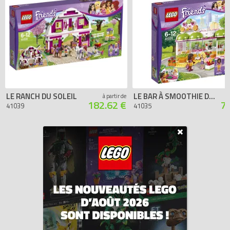
LE RANCH DU SOLEIL
LE BAR À SMOOTHIE DE HEARTLAKE CITY
à partir de
182.62 €
7
41039
41035