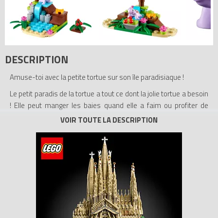
DESCRIPTION
Amuse-toi avec la petite tortue sur son île paradisiaque !
Le petit paradis de la tortue a tout ce dont la jolie tortue a besoin
! Elle peut manger les baies quand elle a faim ou profiter de
l'ombre du palmier. Et s'il fait trop chaud, elle peut plonger dans
l'eau fraîche. Soigne ton propre animal LEGO Friends !
- Inclut une petite tortue avec un ruban
- Comprend une cascade, un palmier, des plantes avec des
baies et des fleurs
- Donne à manger à la tortue quand elle a faim
- Joue, mange et nage dans l'île paradisiaque de la tortue !
- Prends soin de la tortue en ligne et trouve plus d'idées de
construction sur LEGO.fr/friends