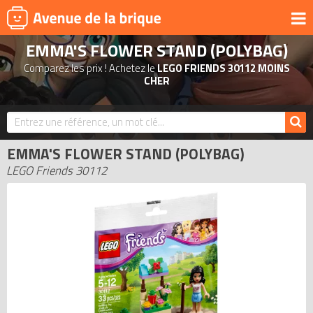
EMMA'S FLOWER STAND (POLYBAG)
UNIVERS
Comparez les prix ! Achetez le
LEGO FRIENDS 30112 MOINS
PRODUITS DÉRIVÉS
CHER
NOUVEAUTÉS
LEGO 2026
EMMA'S FLOWER STAND (POLYBAG)
BONS PLANS
LEGO Friends 30112
ACTUALITÉS
ASSOCIATIONS DE FANS
EXPOSITIONS LEGO
LEGO LES PLUS CHERS
DERNIERS LEGO AJOUTÉS