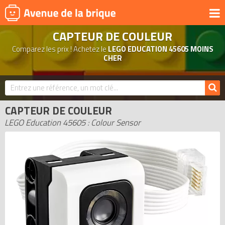
CAPTEUR DE COULEUR
UNIVERS
Comparez les prix ! Achetez le
LEGO EDUCATION 45605 MOINS
PRODUITS DÉRIVÉS
CHER
NOUVEAUTÉS
LEGO 2026
CAPTEUR DE COULEUR
BONS PLANS
LEGO Education 45605 : Colour Sensor
ACTUALITÉS
ASSOCIATIONS DE FANS
EXPOSITIONS LEGO
LEGO LES PLUS CHERS
DERNIERS LEGO AJOUTÉS