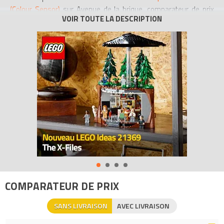
(Colour Sensor)
sur Avenue de la brique, comparateur de prix
100% LEGO.
Code EAN du LEGO Education 45605 : 0673419306966.
COMPARATEUR DE PRIX
SANS LIVRAISON
AVEC LIVRAISON