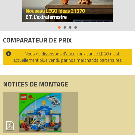
- Capture le voleur et envoie-le en prison !
- Les produits LEGO DUPLO sont amusants et adaptés aux
mains des plus petits
Tous les prix du
LEGO Duplo 5681 Le poste de police (Police
Station)
sur Avenue de la brique, comparateur de prix 100%
COMPARATEUR DE PRIX
LEGO.
Code EAN du LEGO Duplo 5681 : 5702014734012.
Nous ne disposons d'aucun prix car ce LEGO n'est
actuellement plus vendu par nos marchands partenaires
NOTICES DE MONTAGE