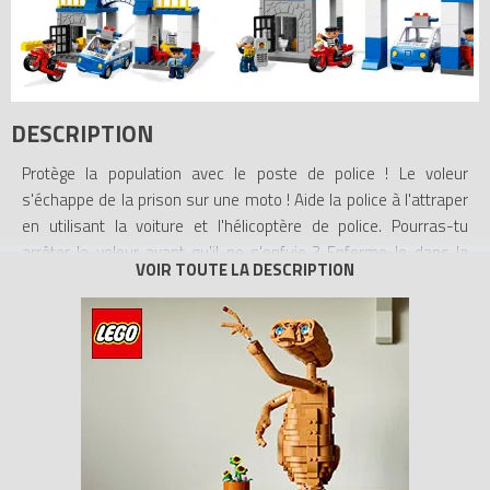
DESCRIPTION
Protège la population avec le poste de police ! Le voleur
s'échappe de la prison sur une moto ! Aide la police à l'attraper
en utilisant la voiture et l'hélicoptère de police. Pourras-tu
arrêter le voleur avant qu'il ne s'enfuie ? Enferme-le dans la
prison ! Le poste de police comprend des détails réalistes,
notamment un lit et une chaise. Les figurines LEGO DUPLO et les
animaux sont colorés, solides et adaptés aux petites mains à
l'imagination débordante.
- Comprend 4 figurines LEGO DUPLO : 3 policiers et 1 voleur
- Inclut trois nouveaux véhicules : une moto, un hélicoptère de
police et une voiture de police
- La voiture de police possède des phares et une sirène sonore