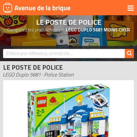
LE POSTE DE POLICE
UNIVERS
Comparez les prix ! Achetez le
LEGO DUPLO 5681 MOINS CHER
PRODUITS DÉRIVÉS
NOUVEAUTÉS
LEGO 2026
LE POSTE DE POLICE
BONS PLANS
LEGO Duplo 5681 : Police Station
ACTUALITÉS
ASSOCIATIONS DE FANS
EXPOSITIONS LEGO
LEGO LES PLUS CHERS
DERNIERS LEGO AJOUTÉS