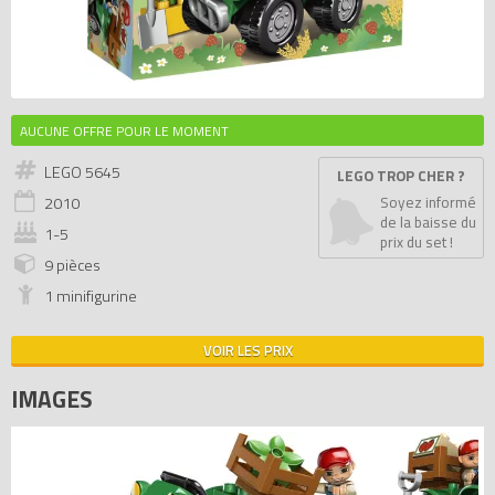
AUCUNE OFFRE POUR LE MOMENT
LEGO 5645
LEGO TROP CHER ?
2010
Soyez informé
de la baisse du
1-5
prix du set !
9 pièces
1 minifigurine
VOIR LES PRIX
IMAGES