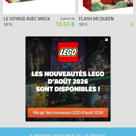
LE VOYAGE AVEC MACK
FLASH MCQUEEN
à partir de
13.53 €
4
5816
5813