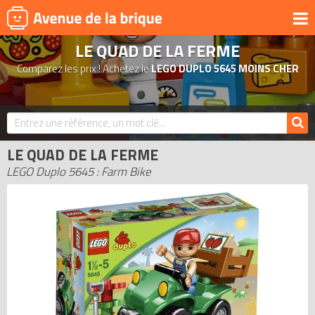
LE QUAD DE LA FERME
UNIVERS
Comparez les prix ! Achetez le
LEGO DUPLO 5645 MOINS CHER
PRODUITS DÉRIVÉS
NOUVEAUTÉS
LEGO 2026
LE QUAD DE LA FERME
BONS PLANS
LEGO Duplo 5645 : Farm Bike
ACTUALITÉS
ASSOCIATIONS DE FANS
EXPOSITIONS LEGO
LEGO LES PLUS CHERS
DERNIERS LEGO AJOUTÉS