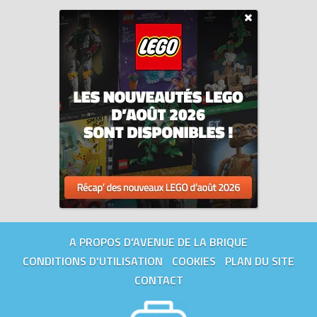
petits constructeurs est conforme aux normes de sécurité les
plus élevées au monde.
Tous les prix du
LEGO Duplo 10931 Le camion et la pelleteuse
(Truck & Tracked Excavator)
sur Avenue de la brique,
comparateur de prix 100% LEGO.
Code EAN du LEGO Duplo 10931 : 5702016618204.
A PROPOS D'AVENUE DE LA BRIQUE
CONDITIONS D'UTILISATION
COOKIES
PLAN DU SITE
CONTACT