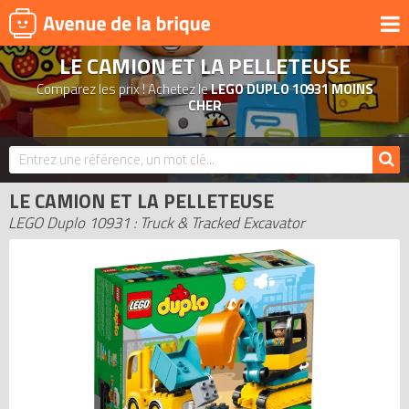
LE CAMION ET LA PELLETEUSE
UNIVERS
Comparez les prix ! Achetez le
LEGO DUPLO 10931 MOINS
PRODUITS DÉRIVÉS
CHER
NOUVEAUTÉS
LEGO 2026
LE CAMION ET LA PELLETEUSE
BONS PLANS
LEGO Duplo 10931 : Truck & Tracked Excavator
ACTUALITÉS
ASSOCIATIONS DE FANS
EXPOSITIONS LEGO
LEGO LES PLUS CHERS
DERNIERS LEGO AJOUTÉS