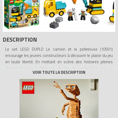
DESCRIPTION
Le set LEGO DUPLO Le camion et la pelleteuse (10931)
encourage les jeunes constructeurs à découvrir le plaisir du jeu
en toute liberté. En mettant en scène des histoires pleines
d’imagination sur le thème du chantier de construction avec un
camion, une pelleteuse et 2 ouvriers, les tout-petits
développent de précieuses compétences physiques et
cognitives qui leur seront utiles toute la vie.
Jouet sur le thème de la construction, avec véhicules et ouvriers.
Avec 2 ouvriers de chantier, un camion à benne basculante et
une pelleteuse sur chenilles avec cabine rotative, les tout-petits
et leurs parents ont tout ce dont ils ont besoin pour venir à bout